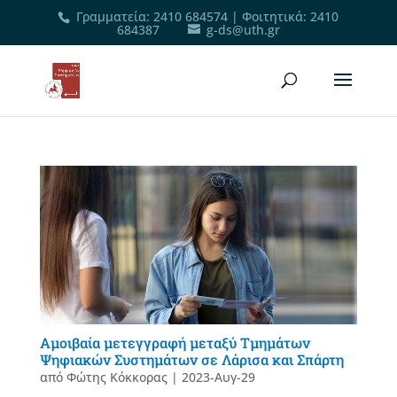
Γραμματεία
:
2410 684574
|
Φοιτητικά
:
2410
684387
g-ds@uth.gr
Αμοιβαία μετεγγραφή μεταξύ Τμημάτων
Ψηφιακών Συστημάτων σε Λάρισα και Σπάρτη
από
Φώτης Κόκκορας
|
2023-Αυγ-29