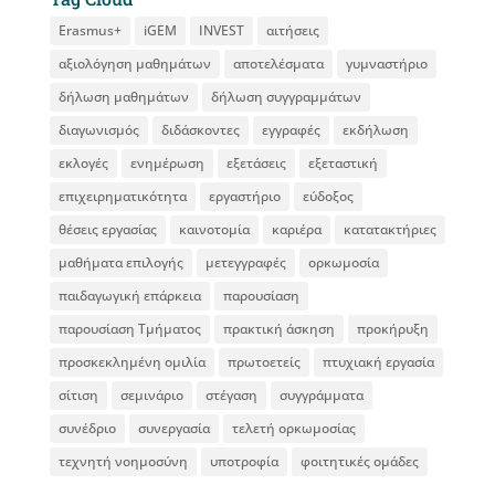
Erasmus+
iGEM
INVEST
αιτήσεις
αξιολόγηση μαθημάτων
αποτελέσματα
γυμναστήριο
δήλωση μαθημάτων
δήλωση συγγραμμάτων
διαγωνισμός
διδάσκοντες
εγγραφές
εκδήλωση
εκλογές
ενημέρωση
εξετάσεις
εξεταστική
επιχειρηματικότητα
εργαστήριο
εύδοξος
θέσεις εργασίας
καινοτομία
καριέρα
κατατακτήριες
μαθήματα επιλογής
μετεγγραφές
ορκωμοσία
παιδαγωγική επάρκεια
παρουσίαση
παρουσίαση Τμήματος
πρακτική άσκηση
προκήρυξη
προσκεκλημένη ομιλία
πρωτοετείς
πτυχιακή εργασία
σίτιση
σεμινάριο
στέγαση
συγγράμματα
συνέδριο
συνεργασία
τελετή ορκωμοσίας
τεχνητή νοημοσύνη
υποτροφία
φοιτητικές ομάδες