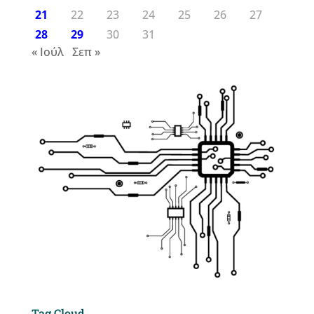
21
22
23
24
25
26
27
28
29
30
31
« Ιούλ
Σεπ »
Tag Cloud