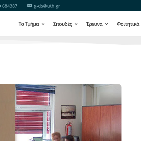
0 684387
g-ds@uth.gr
Το Τμήμα
Σπουδές
Έρευνα
Φοιτητικά