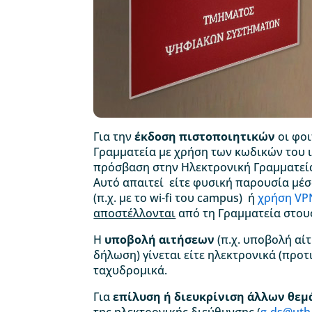
Για την
έκδοση πιστοποιητικών
οι φο
Γραμματεία με χρήση των κωδικών του 
πρόσβαση στην Ηλεκτρονική Γραμματεία
Αυτό απαιτεί είτε φυσική παρουσία μέ
(π.χ. με το wi-fi του campus) ή
χρήση VP
αποστέλλονται
από τη Γραμματεία στου
Η
υποβολή αιτήσεων
(π.χ. υποβολή αί
δήλωση) γίνεται είτε ηλεκτρονικά (προτ
ταχυδρομικά.
Για
επίλυση ή διευκρίνιση άλλων θε
της ηλεκτρονικής διεύθυνσης (
g-ds@uth