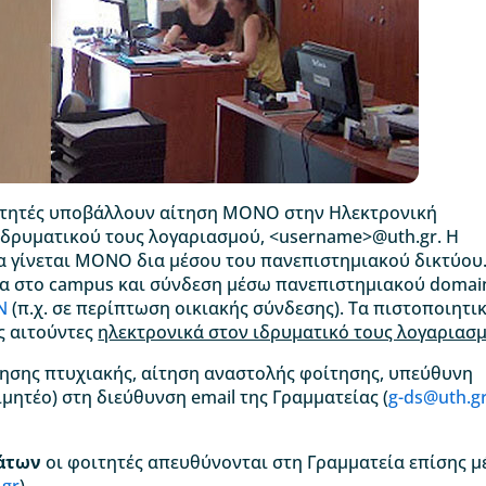
ιτητές υποβάλλουν αίτηση ΜΟΝΟ στην Ηλεκτρονική
ιδρυματικού τους λογαριασμού, <username>@uth.gr. Η
 γίνεται ΜΟΝΟ δια μέσου του πανεπιστημιακού δικτύου
σα στο campus και σύνδεση μέσω πανεπιστημιακού domai
N
(π.χ. σε περίπτωση οικιακής σύνδεσης). Τα πιστοποιητι
ς αιτούντες
ηλεκτρονικά στον ιδρυματικό τους λογαριασ
τησης πτυχιακής, αίτηση αναστολής φοίτησης, υπεύθυνη
ιμητέο) στη διεύθυνση email της Γραμματείας (
g-ds@uth.g
μάτων
οι φοιτητές απευθύνονται στη Γραμματεία επίσης 
.gr
).