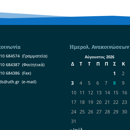
κοινωνία
Ημερολ. Ανακοινώσεων
10 684574
(Γραμματεία)
Αύγουστος 2026
Δ
Τ
Τ
Π
Π
Σ
Κ
10 684387
(Φοιτητικά)
1
2
10 684386
(Fax)
ds@uth.gr
(e-mail)
3
4
5
6
7
8
9
10
11
12
13
14
15
16
17
18
19
20
21
22
23
24
25
26
27
28
29
30
31
« Ιούλ