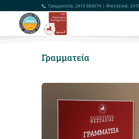
Γραμματεία
:
2410 684574
|
Φοιτητικά
:
241
Γραμματεία