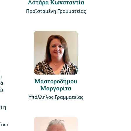
Αστάρα Κωνσταντία
Προϊσταμένη Γραμματείας
.
n
Μαστοροδήμου
κά
Μαργαρίτα
μό
.
Υπάλληλος Γραμματείας
r
) ή
μέσω