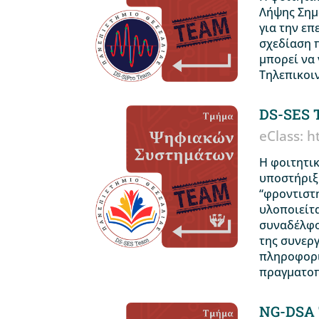
Λήψης Σημ
για την επ
σχεδίαση 
μπορεί να
Τηλεπικοι
DS-SES 
eClass: h
Η φοιτητι
υποστήριξ
“φροντιστ
υλοποιείτ
συναδέλφο
της συνερ
πληροφορι
πραγματοπο
NG-DSA