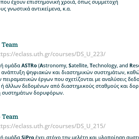
 που έχουν επιστημονική χροιά, όπως συμμετοχή
ς γνωστικά αντικείμενα, κ.α.
o Team
ttps://eclass.uth.gr/courses/DS_U_223/
κή ομάδα
ASTRo
(
A
stronomy,
S
atellite,
T
echnology, and
R
es
ι ανάπτυξη ψηφιακών και διαστημικών συστημάτων, καθώ
 πειραματικών έργων που σχετίζονται με αναλύσεις δεδ
, ή άλλων δεδομένων από διαστημικούς σταθμούς και δορ
η συστημάτων δορυφόρων.
o Team
ttps://eclass.uth.gr/courses/DS_U_215/
κή ομάδα
SiPro
έχει στόχο την μελέτη και υλοποίηση συσ