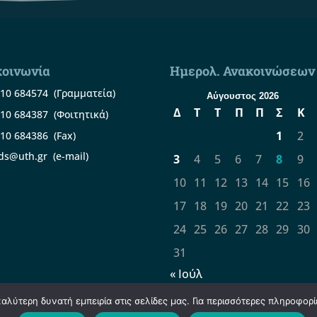
κοινωνία
Ημερολ. Ανακοινώσεων
10 684574
(Γραμματεία)
Αύγουστος 2026
Δ
Τ
Τ
Π
Π
Σ
Κ
10 684387
(Φοιτητικά)
1
2
10 684386
(Fax)
ds@uth.gr
(e-mail)
3
4
5
6
7
8
9
10
11
12
13
14
15
16
17
18
19
20
21
22
23
24
25
26
27
28
29
30
31
« Ιούλ
λύτερη δυνατή εμπειρία στις σελίδες μας. Για περισσότερες πληροφορίε