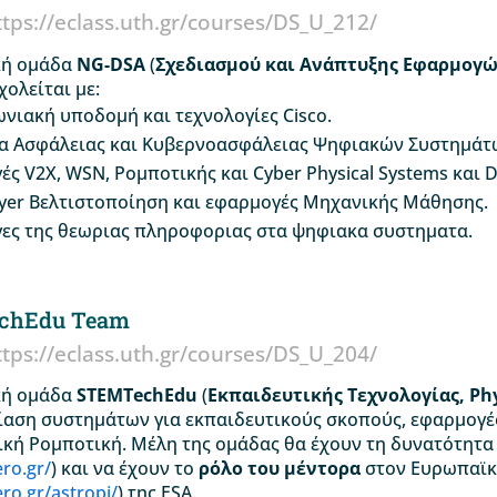
ttps://eclass.uth.gr/courses/DS_U_212/
κή ομάδα
NG-DSA
(
Σχεδιασμού και Ανάπτυξης Εφαρμογ
χολείται με:
νιακή υποδομή και τεχνολογίες Cisco.
α Ασφάλειας και Κυβερνοασφάλειας Ψηφιακών Συστημάτ
ς V2X, WSN, Ρομποτικής και Cyber Physical Systems και Di
ayer Βελτιστοποίηση και εφαρμογές Μηχανικής Μάθησης.
ες της θεωριας πληροφοριας στα ψηφιακα συστηματα.
chEdu Team
ttps://eclass.uth.gr/courses/DS_U_204/
κή ομάδα
STEMTechEdu
(
Εκπαιδευτικής Τεχνολογίας, Ph
δίαση συστημάτων για εκπαιδευτικούς σκοπούς, εφαρμογές
ική Ρομποτική. Μέλη της ομάδας θα έχουν τη δυνατότητα
ero.gr/
)
και να έχουν το
ρόλο του μέντορα
στον Ευρωπαϊκ
ero.gr/astropi/
) της ESA.