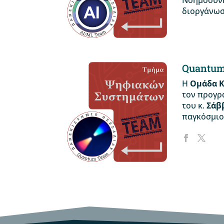
Νοημοσύνη
διοργάνωσ
Quantum
Η
Ομάδα Κ
τον προγρ
του κ.
Σάβ
παγκόσμιο