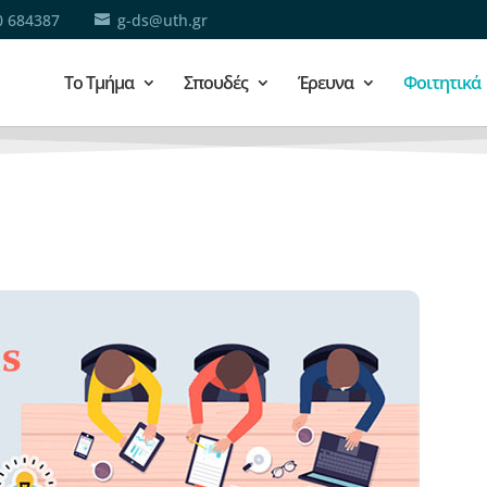
0 684387
g-ds@uth.gr
Το Τμήμα
Σπουδές
Έρευνα
Φοιτητικά