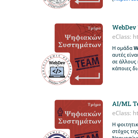
WebDev
eClass: h
Η ομάδα
W
αυτές είνα
σε άλλους 
κάποιες δι
AI/ML 
eClass: h
Η φοιτητι
στόχος της