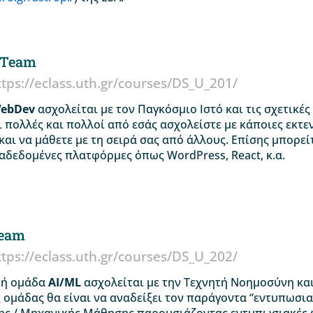
 Team
ttps://eclass.uth.gr/courses/DS_U_201/
ebDev
ασχολείται με τον Παγκόσμιο Ιστό και τις σχετικές
ι πολλές και πολλοί από εσάς ασχολείστε με κάποιες εκτε
και να μάθετε με τη σειρά σας από άλλους. Επίσης μπορεί
αδεδομένες πλατφόρμες όπως WordPress, React, κ.α.
Team
ttps://eclass.uth.gr/courses/DS_U_202/
κή ομάδα
AI/ML
ασχολείται με την Τεχνητή Νοημοσύνη κα
 ομάδας θα είναι να αναδείξει τον παράγοντα “εντυπωσι