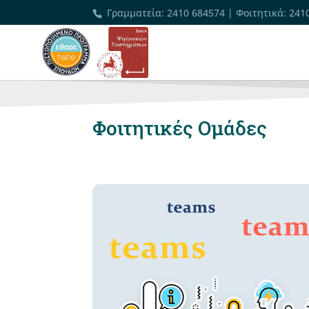
Γραμματεία
:
2410 684574
|
Φοιτητικά
:
241
Φοιτητικές Ομάδες