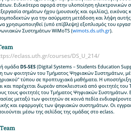
άτων. Ειδικότερα αφορά στην υλοποίηση ηλεκτρονικών 
εξεργασία σημάτων ήχου (μουσικής και ομιλίας), εικόνας κ
πομποδεκτών για την ασύρματη μετάδοση και λήψη αυτής 
 να χρησιμοποιηθεί (υπό επίβλεψη) εξοπλισμός του εργα
νωνιακών Συστημάτων WiMoTS (
wimots.ds.uth.gr
).
Team
ttps://eclass.uth.gr/courses/DS_U_214/
κή ομάδα
DS-SES
(Digital Systems – Students Education Su
η των φοιτητών του Τμήματος Ψηφιακών Συστημάτων, μ
ηριακού” τύπου σε προπτυχιακά μαθήματα. Η υποστήριξ
αι και παρέχεται δωρεάν αποκλειστικά από φοιτητές το
υς τους φοιτητές του Τμήματος Ψηφιακών Συστημάτων. Ε
γασίας μεταξύ των φοιτητών σε κοινά πεδία ενδιαφέροντ
κής και εφαρμογές των ψηφιακών συστημάτων. Οι εγγραφ
ιούνται μέσω της σελίδας της ομάδας στο eclass.
 Team