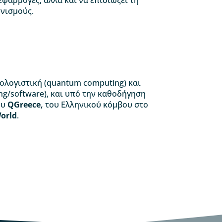
αρμογές, αλλά και να επιδιώξει τη
νισμούς.
ολογιστική (quantum computing) και
/software), και υπό την καθοδήγηση
ου
QGreece,
του Ελληνικού κόμβου στο
orld
.