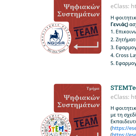
eClass: h
Η φοιτητι
Γενιάς)
ασ
Επικοινω
Ζητήματ
Εφαρμογέ
Cross L
Εφαρμογ
STEMTe
eClass: h
Η φοιτητι
με τη σχε
Εκπαιδευτ
(
https://es
(
https://es