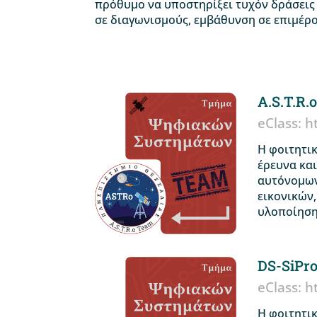
πρόθυμο να υποστηρίξει τυχόν δράσεις
σε διαγωνισμούς, εμβάθυνση σε επιμέρου
A.S.T.R.
eClass: h
Η φοιτητι
έρευνα κα
αυτόνομων
εικονικών
υλοποίησ
DS-SiPr
eClass: h
Η φοιτητι