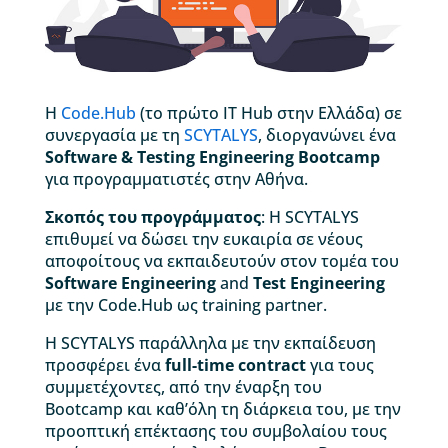
Η
Code.Hub
(το πρώτο IT Hub στην Ελλάδα) σε
συνεργασία με τη
SCYTALYS
, διοργανώνει ένα
Software & Testing Engineering Bootcamp
για προγραμματιστές στην Αθήνα.
Σκοπός του προγράμματος
: Η SCYTALYS
επιθυμεί να δώσει την ευκαιρία σε νέους
αποφοίτους να εκπαιδευτούν στον τομέα του
Software Engineering
and
Test Engineering
με την Code.Hub ως training partner.
Η SCYTALYS παράλληλα με την εκπαίδευση
προσφέρει ένα
full-time contract
για τους
συμμετέχοντες, από την έναρξη του
Bootcamp και καθ’όλη τη διάρκεια του, με την
προοπτική επέκτασης του συμβολαίου τους