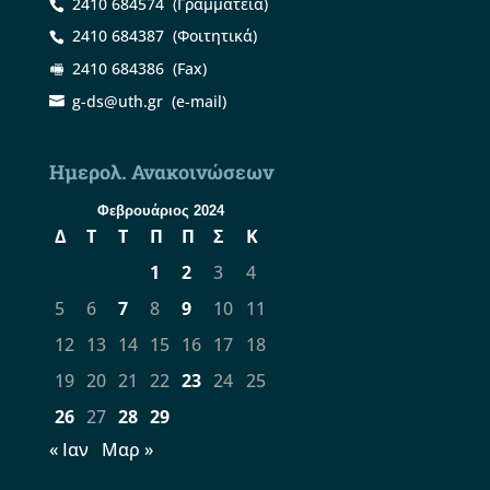
2410 684574
(Γραμματεία)
2410 684387
(Φοιτητικά)
2410 684386
(Fax)
g-ds@uth.gr
(e-mail)
Ημερολ. Ανακοινώσεων
Φεβρουάριος 2024
Δ
Τ
Τ
Π
Π
Σ
Κ
1
2
3
4
5
6
7
8
9
10
11
12
13
14
15
16
17
18
19
20
21
22
23
24
25
26
27
28
29
« Ιαν
Μαρ »