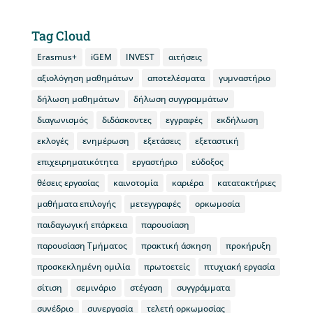
Tag Cloud
Erasmus+
iGEM
INVEST
αιτήσεις
αξιολόγηση μαθημάτων
αποτελέσματα
γυμναστήριο
δήλωση μαθημάτων
δήλωση συγγραμμάτων
διαγωνισμός
διδάσκοντες
εγγραφές
εκδήλωση
εκλογές
ενημέρωση
εξετάσεις
εξεταστική
επιχειρηματικότητα
εργαστήριο
εύδοξος
θέσεις εργασίας
καινοτομία
καριέρα
κατατακτήριες
μαθήματα επιλογής
μετεγγραφές
ορκωμοσία
παιδαγωγική επάρκεια
παρουσίαση
παρουσίαση Τμήματος
πρακτική άσκηση
προκήρυξη
προσκεκλημένη ομιλία
πρωτοετείς
πτυχιακή εργασία
σίτιση
σεμινάριο
στέγαση
συγγράμματα
συνέδριο
συνεργασία
τελετή ορκωμοσίας