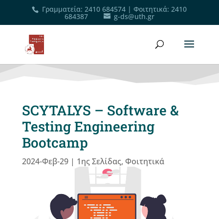
Γραμματεία
:
2410 684574
|
Φοιτητικά
:
2410
684387
g-ds@uth.gr
SCYTALYS – Software &
Testing Engineering
Bootcamp
2024-Φεβ-29
|
1ης Σελίδας
,
Φοιτητικά