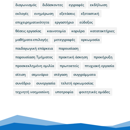
διαγωνισμός
διδάσκοντες
εγγραφές
εκδήλωση
εκλογές
ενημέρωση
εξετάσεις
εξεταστική
επιχειρηματικότητα
εργαστήριο
εύδοξος
θέσεις εργασίας
καινοτομία
καριέρα
κατατακτήριες
μαθήματα επιλογής
μετεγγραφές
ορκωμοσία
παιδαγωγική επάρκεια
παρουσίαση
παρουσίαση Τμήματος
πρακτική άσκηση
προκήρυξη
προσκεκλημένη ομιλία
πρωτοετείς
πτυχιακή εργασία
σίτιση
σεμινάριο
στέγαση
συγγράμματα
συνέδριο
συνεργασία
τελετή ορκωμοσίας
τεχνητή νοημοσύνη
υποτροφία
φοιτητικές ομάδες