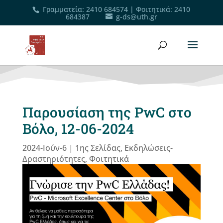
Γραμματεία
:
2410 684574
|
Φοιτητικά
:
2410
684387
g-ds@uth.gr
Παρουσίαση της PwC στο
Βόλο, 12-06-2024
2024-Ιούν-6
|
1ης Σελίδας
,
Εκδηλώσεις-
Δραστηριότητες
,
Φοιτητικά