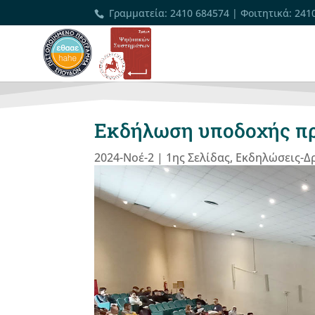
Γραμματεία
:
2410 684574
|
Φοιτητικά
:
241
Εκδήλωση υποδοχής π
2024-Νοέ-2
|
1ης Σελίδας
,
Εκδηλώσεις-Δ