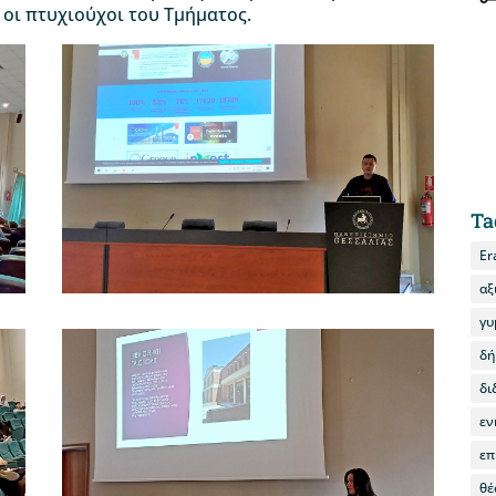
οι πτυχιούχοι του Τμήματος.
Ta
Er
αξ
γυ
δή
δι
εν
επ
θέ