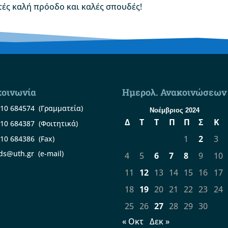
ές καλή πρόοδο και καλές σπουδές!
κοινωνία
Ημερολ. Ανακοινώσεων
10 684574
(Γραμματεία)
Νοέμβριος 2024
Δ
Τ
Τ
Π
Π
Σ
Κ
10 684387
(Φοιτητικά)
1
2
3
10 684386
(Fax)
ds@uth.gr
(e-mail)
4
5
6
7
8
9
10
11
12
13
14
15
16
17
18
19
20
21
22
23
24
25
26
27
28
29
30
« Οκτ
Δεκ »