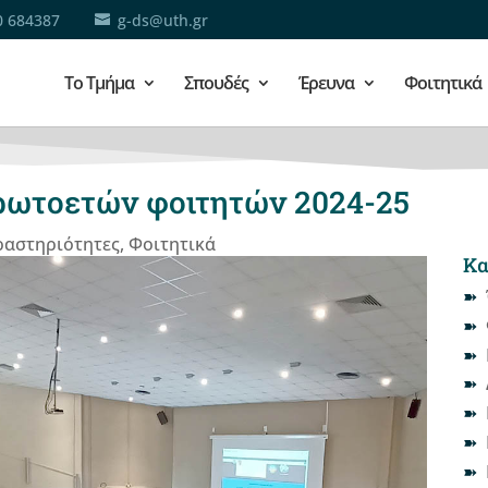
0 684387
g-ds@uth.gr
Το Τμήμα
Σπουδές
Έρευνα
Φοιτητικά
ρωτοετών φοιτητών 2024-25
ραστηριότητες
,
Φοιτητικά
Κα