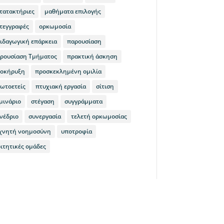
τατακτήριες
μαθήματα επιλογής
τεγγραφές
ορκωμοσία
ιδαγωγική επάρκεια
παρουσίαση
ρουσίαση Τμήματος
πρακτική άσκηση
οκήρυξη
προσκεκλημένη ομιλία
ωτοετείς
πτυχιακή εργασία
σίτιση
μινάριο
στέγαση
συγγράμματα
νέδριο
συνεργασία
τελετή ορκωμοσίας
χνητή νοημοσύνη
υποτροφία
ιτητικές ομάδες