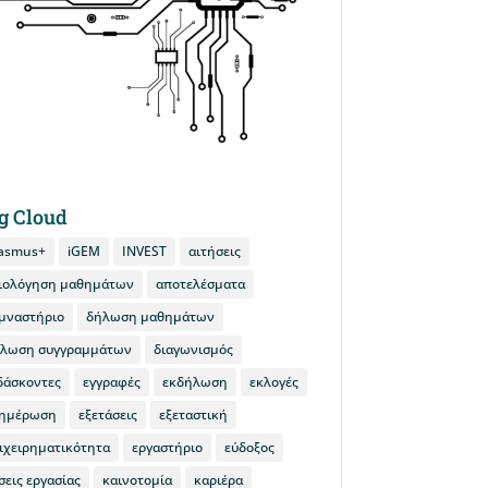
g Cloud
asmus+
iGEM
INVEST
αιτήσεις
ιολόγηση μαθημάτων
αποτελέσματα
μναστήριο
δήλωση μαθημάτων
λωση συγγραμμάτων
διαγωνισμός
δάσκοντες
εγγραφές
εκδήλωση
εκλογές
ημέρωση
εξετάσεις
εξεταστική
ιχειρηματικότητα
εργαστήριο
εύδοξος
σεις εργασίας
καινοτομία
καριέρα