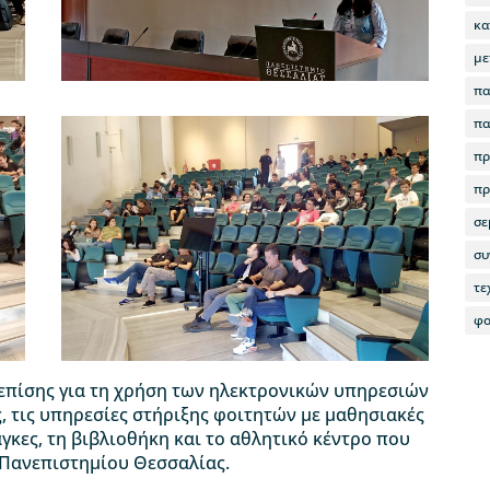
κα
με
πα
πα
πρ
πρ
σε
συ
τε
φο
επίσης για τη χρήση των ηλεκτρονικών υπηρεσιών
, τις υπηρεσίες στήριξης φοιτητών με μαθησιακές
άγκες, τη βιβλιοθήκη και το αθλητικό κέντρο που
 Πανεπιστημίου Θεσσαλίας.