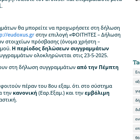
ί.
ημάτων θα μπορείτε να προχωρήσετε στη δήλωση
tp://eudoxus.gr
στην επιλογή «ΦΟΙΤΗΤΕΣ – Δήλωση
ων στοιχείων πρόσβασης (όνομα χρήστη –
σμού.
Η περίοδος δηλώσεων συγγραμμάτων
υγγραμμάτων ολοκληρώνεται στις 23-5-2025.
Ta
σουν στη δήλωση συγγραμμάτων
από την Πέμπτη
Er
αξ
φοιτούν πέραν του 8ου εξαμ. ότι στο σύστημα
γυ
ια την
κανονική
(Εαρ.Εξαμ.) και την
εμβόλιμη
αστική.
δή
δι
εν
επ
θέ