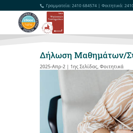
Γραμματεία
:
2410 684574
|
Φοιτητικά
:
241
Δήλωση Μαθημάτων/Συ
2025-Απρ-2
|
1ης Σελίδας
,
Φοιτητικά