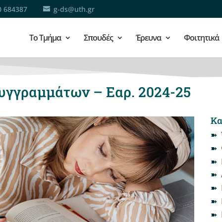
0 684387
g-ds@uth.gr
Το Τμήμα
Σπουδές
Έρευνα
Φοιτητικά
γγραμμάτων – Εαρ. 2024-25
Κα