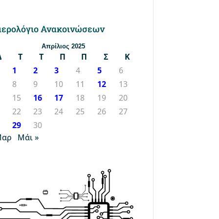
ερολόγιο Ανακοινώσεων
Απρίλιος 2025
Δ
Τ
Τ
Π
Π
Σ
Κ
1
2
3
4
5
6
8
9
10
11
12
13
4
15
16
17
18
19
20
1
22
23
24
25
26
27
8
29
30
Μαρ
Μάι »