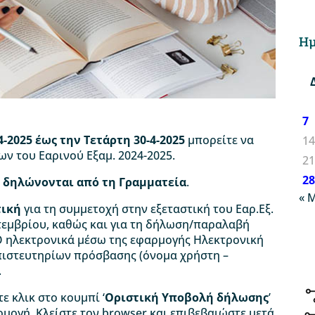
Ημ
7
4-2025 έως την Τετάρτη 30-4-2025
μπορείτε να
1
 του Εαρινού Εξαμ. 2024-2025.
2
2
.
δηλώνονται από τη Γραμματεία
.
« 
τική
για τη συμμετοχή στην εξεταστική του Εαρ.Εξ.
τεμβρίου, καθώς και για τη δήλωση/παραλαβή
 ηλεκτρονικά μέσω της εφαρμογής Ηλεκτρονική
απιστευτηρίων πρόσβασης (όνομα χρήστη –
.
ε κλικ στο κουμπί ‘
Οριστική Υποβολή δήλωσης
’
μογή. Κλείστε τον browser και επιβεβαιώστε μετά