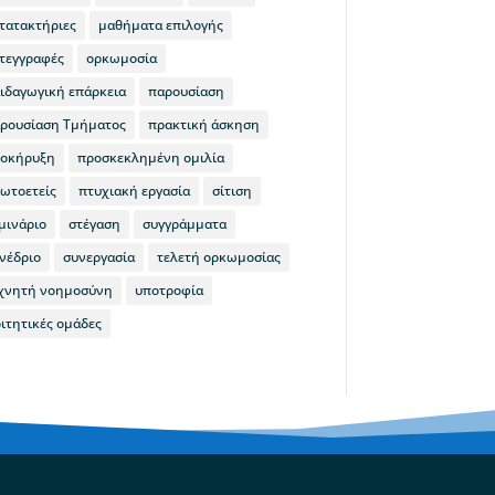
τατακτήριες
μαθήματα επιλογής
τεγγραφές
ορκωμοσία
ιδαγωγική επάρκεια
παρουσίαση
ρουσίαση Τμήματος
πρακτική άσκηση
οκήρυξη
προσκεκλημένη ομιλία
ωτοετείς
πτυχιακή εργασία
σίτιση
μινάριο
στέγαση
συγγράμματα
νέδριο
συνεργασία
τελετή ορκωμοσίας
χνητή νοημοσύνη
υποτροφία
ιτητικές ομάδες