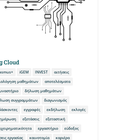
g Cloud
asmus+
iGEM
INVEST
αιτήσεις
ιολόγηση μαθημάτων
αποτελέσματα
μναστήριο
δήλωση μαθημάτων
λωση συγγραμμάτων
διαγωνισμός
δάσκοντες
εγγραφές
εκδήλωση
εκλογές
ημέρωση
εξετάσεις
εξεταστική
ιχειρηματικότητα
εργαστήριο
εύδοξος
σεις εργασίας
καινοτομία
καριέρα