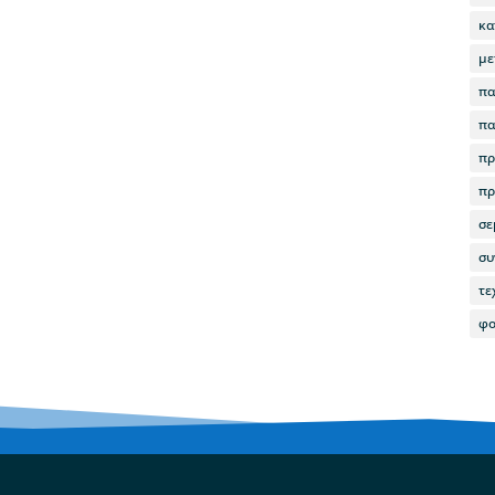
κα
με
πα
πα
πρ
πρ
σε
συ
τε
φο