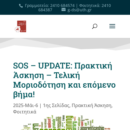
Γραμματεία
:
2410 684574
|
Φοιτητικά
:
2410
684387
g-ds@uth.gr
SOS – UPDATE: Πρακτική
Άσκηση – Τελική
Μοριοδότηση και επόμενο
βήμα!
2025-Μάι-6
|
1ης Σελίδας
,
Πρακτική Άσκηση
,
Φοιτητικά