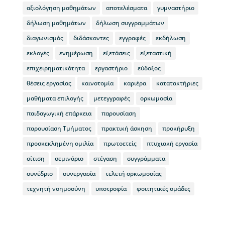
αξιολόγηση μαθημάτων
αποτελέσματα
γυμναστήριο
δήλωση μαθημάτων
δήλωση συγγραμμάτων
διαγωνισμός
διδάσκοντες
εγγραφές
εκδήλωση
εκλογές
ενημέρωση
εξετάσεις
εξεταστική
επιχειρηματικότητα
εργαστήριο
εύδοξος
θέσεις εργασίας
καινοτομία
καριέρα
κατατακτήριες
μαθήματα επιλογής
μετεγγραφές
ορκωμοσία
παιδαγωγική επάρκεια
παρουσίαση
παρουσίαση Τμήματος
πρακτική άσκηση
προκήρυξη
προσκεκλημένη ομιλία
πρωτοετείς
πτυχιακή εργασία
σίτιση
σεμινάριο
στέγαση
συγγράμματα
συνέδριο
συνεργασία
τελετή ορκωμοσίας
τεχνητή νοημοσύνη
υποτροφία
φοιτητικές ομάδες