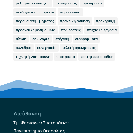
μαθήματα επιλογής
μετεγγραφές
ορκωμοσία
παιδαγωγική επάρκεια
παρουσίαση
παρουσίαση Τμήματος
πρακτική άσκηση
προκήρυξη
προσκεκλημένη ομιλία
πρωτοετείς
πτυχιακή εργασία
σίτιση
σεμινάριο
στέγαση
συγγράμματα
συνέδριο
συνεργασία
τελετή ορκωμοσίας
τεχνητή νοημοσύνη
υποτροφία
φοιτητικές ομάδες
Διεύθυνση
Τμ. Ψηφιακών Συστημάτων
Πανεπιστήμιο Θεσσαλίας