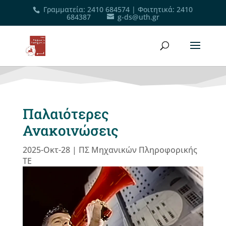
Γραμματεία
:
2410 684574
|
Φοιτητικά
:
2410
684387
g-ds@uth.gr
Παλαιότερες
Ανακοινώσεις
2025-Οκτ-28
|
ΠΣ Μηχανικών Πληροφορικής
ΤΕ