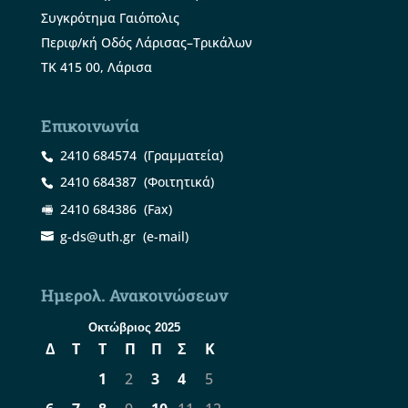
Συγκρότημα Γαιόπολις
Περιφ/κή Οδός Λάρισας–Τρικάλων
ΤΚ 415 00, Λάρισα
Επικοινωνία
2410 684574
(Γραμματεία)
2410 684387
(Φοιτητικά)
2410 684386
(Fax)
g-ds@uth.gr
(e-mail)
Ημερολ. Ανακοινώσεων
Οκτώβριος 2025
Δ
Τ
Τ
Π
Π
Σ
Κ
1
2
3
4
5