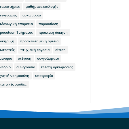
τατακτήριες
μαθήματα επιλογής
τεγγραφές
ορκωμοσία
ιδαγωγική επάρκεια
παρουσίαση
ρουσίαση Τμήματος
πρακτική άσκηση
οκήρυξη
προσκεκλημένη ομιλία
ωτοετείς
πτυχιακή εργασία
σίτιση
μινάριο
στέγαση
συγγράμματα
νέδριο
συνεργασία
τελετή ορκωμοσίας
χνητή νοημοσύνη
υποτροφία
ιτητικές ομάδες