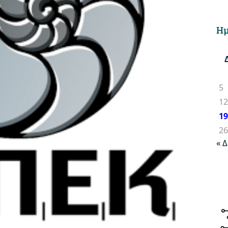
Ημ
5
1
1
2
« 