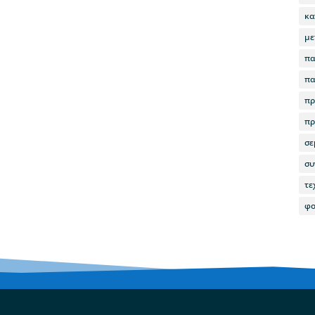
κα
με
πα
πα
πρ
πρ
σε
συ
τε
φο