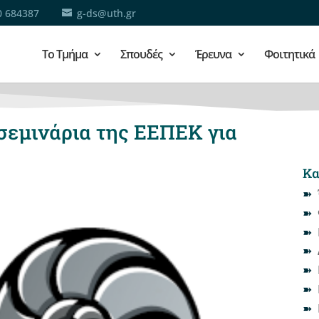
0 684387
g-ds@uth.gr
Το Τμήμα
Σπουδές
Έρευνα
Φοιτητικά
σεμινάρια της ΕΕΠΕΚ για
Κα