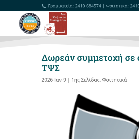
Γραμματεία
:
2410 684574
|
Φοιτητικά
:
241
Δωρεάν συμμετοχή σε 
ΤΨΣ
2026-Ιαν-9
|
1ης Σελίδας
,
Φοιτητικά