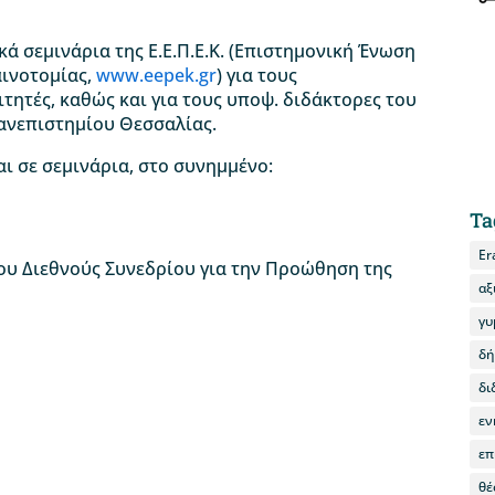
ά σεμινάρια της Ε.Ε.Π.Ε.Κ. (Επιστημονική Ένωση
αινοτομίας,
www.eepek.gr
) για τους
ητές, καθώς και για τους υποψ. διδάκτορες του
νεπιστημίου Θεσσαλίας.
αι σε σεμινάρια, στο συνημμένο:
Ta
Er
12ου Διεθνούς Συνεδρίου για την Προώθηση της
αξ
γυ
δή
δι
εν
επ
θέ