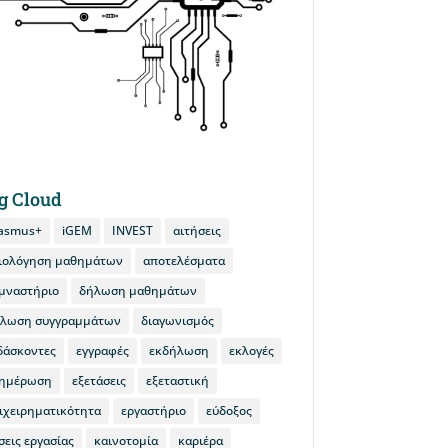
g Cloud
asmus+
iGEM
INVEST
αιτήσεις
ιολόγηση μαθημάτων
αποτελέσματα
μναστήριο
δήλωση μαθημάτων
λωση συγγραμμάτων
διαγωνισμός
δάσκοντες
εγγραφές
εκδήλωση
εκλογές
ημέρωση
εξετάσεις
εξεταστική
ιχειρηματικότητα
εργαστήριο
εύδοξος
σεις εργασίας
καινοτομία
καριέρα