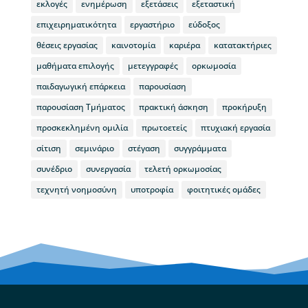
εκλογές
ενημέρωση
εξετάσεις
εξεταστική
επιχειρηματικότητα
εργαστήριο
εύδοξος
θέσεις εργασίας
καινοτομία
καριέρα
κατατακτήριες
μαθήματα επιλογής
μετεγγραφές
ορκωμοσία
παιδαγωγική επάρκεια
παρουσίαση
παρουσίαση Τμήματος
πρακτική άσκηση
προκήρυξη
προσκεκλημένη ομιλία
πρωτοετείς
πτυχιακή εργασία
σίτιση
σεμινάριο
στέγαση
συγγράμματα
συνέδριο
συνεργασία
τελετή ορκωμοσίας
τεχνητή νοημοσύνη
υποτροφία
φοιτητικές ομάδες