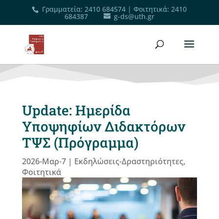
Γραμματεία
:
2410 684574
|
Φοιτητικά
:
2410
684387
g-ds@uth.gr
Update: Ημερίδα
Υποψηφίων Διδακτόρων
ΤΨΣ (Πρόγραμμα)
2026-Μαρ-7
|
Εκδηλώσεις-Δραστηριότητες
,
Φοιτητικά