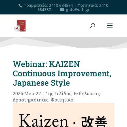
Γραμματεία
:
2410 684574
|
Φοιτητικά
:
2410
684387
g-ds@uth.gr
Webinar: KAIZEN
Continuous Improvement,
Japanese Style
2026-Μαρ-22
|
1ης Σελίδας
,
Εκδηλώσεις-
Δραστηριότητες
,
Φοιτητικά