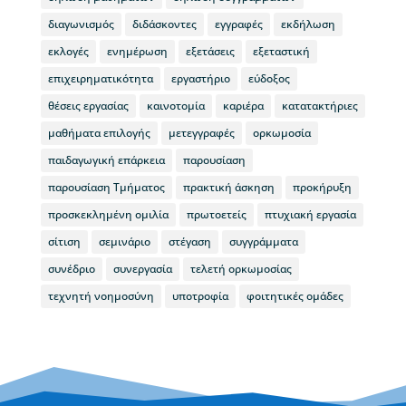
διαγωνισμός
διδάσκοντες
εγγραφές
εκδήλωση
εκλογές
ενημέρωση
εξετάσεις
εξεταστική
επιχειρηματικότητα
εργαστήριο
εύδοξος
θέσεις εργασίας
καινοτομία
καριέρα
κατατακτήριες
μαθήματα επιλογής
μετεγγραφές
ορκωμοσία
παιδαγωγική επάρκεια
παρουσίαση
παρουσίαση Τμήματος
πρακτική άσκηση
προκήρυξη
προσκεκλημένη ομιλία
πρωτοετείς
πτυχιακή εργασία
σίτιση
σεμινάριο
στέγαση
συγγράμματα
συνέδριο
συνεργασία
τελετή ορκωμοσίας
τεχνητή νοημοσύνη
υποτροφία
φοιτητικές ομάδες