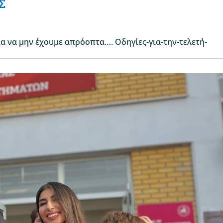
Σ
για να μην έχουμε απρόοπτα…. Οδηγίες-για-την-τελετή-