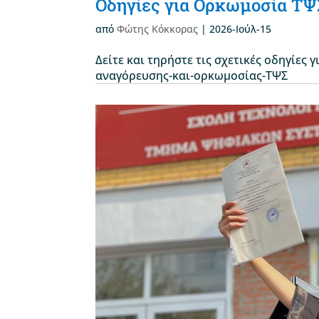
Οδηγίες για Ορκωμοσία ΤΨ
από
Φώτης Κόκκορας
|
2026-Ιούλ-15
Δείτε και τηρήστε τις σχετικές οδηγίες 
αναγόρευσης-και-ορκωμοσίας-ΤΨΣ