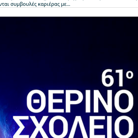
ται συμβουλές καριέρας με...