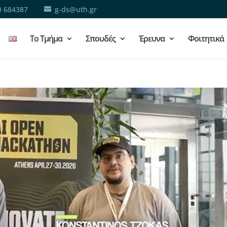
0 684387
g-ds@uth.gr
Το Τμήμα
Σπουδές
Έρευνα
Φοιτητικά