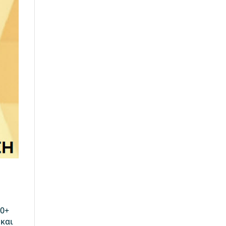
00+
 και