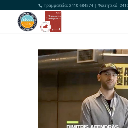
Γραμματεία
:
2410 684574
|
Φοιτητικά
:
241