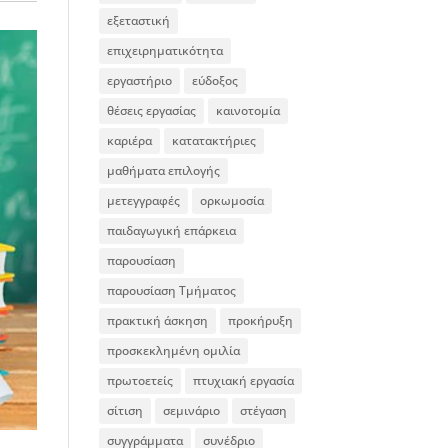
εξεταστική
επιχειρηματικότητα
εργαστήριο
εύδοξος
θέσεις εργασίας
καινοτομία
καριέρα
κατατακτήριες
μαθήματα επιλογής
μετεγγραφές
ορκωμοσία
παιδαγωγική επάρκεια
παρουσίαση
παρουσίαση Τμήματος
πρακτική άσκηση
προκήρυξη
προσκεκλημένη ομιλία
πρωτοετείς
πτυχιακή εργασία
σίτιση
σεμινάριο
στέγαση
συγγράμματα
συνέδριο