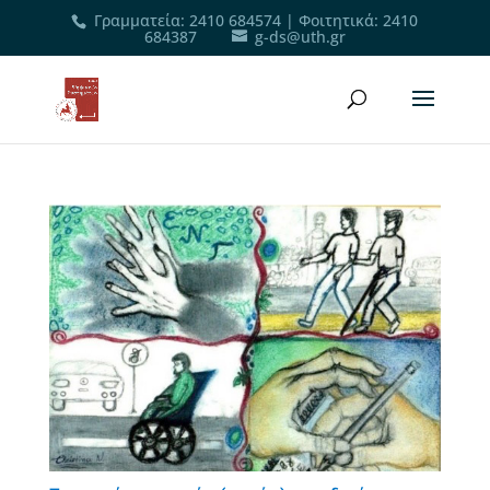
Γραμματεία
:
2410 684574
|
Φοιτητικά
:
2410
684387
g-ds@uth.gr