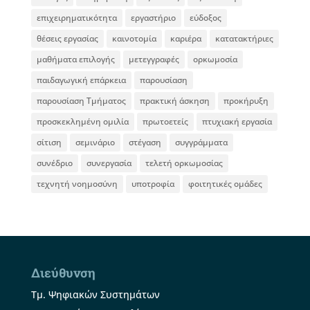
επιχειρηματικότητα
εργαστήριο
εύδοξος
θέσεις εργασίας
καινοτομία
καριέρα
κατατακτήριες
μαθήματα επιλογής
μετεγγραφές
ορκωμοσία
παιδαγωγική επάρκεια
παρουσίαση
παρουσίαση Τμήματος
πρακτική άσκηση
προκήρυξη
προσκεκλημένη ομιλία
πρωτοετείς
πτυχιακή εργασία
σίτιση
σεμινάριο
στέγαση
συγγράμματα
συνέδριο
συνεργασία
τελετή ορκωμοσίας
τεχνητή νοημοσύνη
υποτροφία
φοιτητικές ομάδες
Διεύθυνση
Τμ. Ψηφιακών Συστημάτων