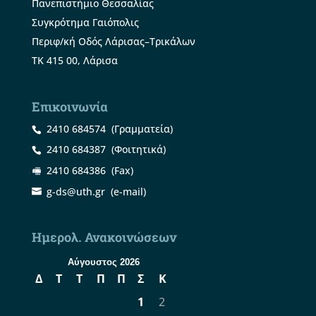
Πανεπιστήμιο Θεσσαλίας
Συγκρότημα Γαιόπολις
Περιφ/κή Οδός Λάρισας–Τρικάλων
ΤΚ 415 00, Λάρισα
Επικοινωνία
2410 684574
(Γραμματεία)
2410 684387
(Φοιτητικά)
2410 684386
(Fax)
g-ds@uth.gr
(e-mail)
Ημερολ. Ανακοινώσεων
Αύγουστος 2026
Δ
Τ
Τ
Π
Π
Σ
Κ
1
2