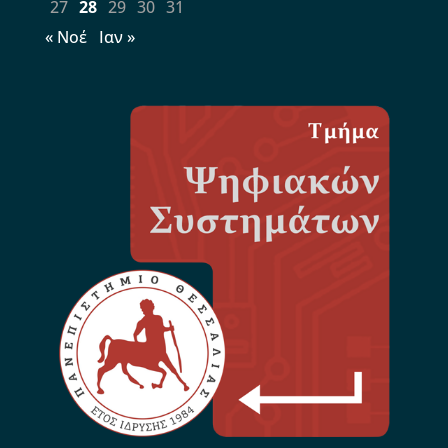
27
28
29
30
31
« Νοέ
Ιαν »