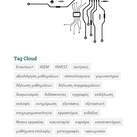
Tag Cloud
Erasmus+
iGEM
INVEST
αιτήσεις
αξιολόγηση μαθημάτων
αποτελέσματα
γυμναστήριο
δήλωση μαθημάτων
δήλωση συγγραμμάτων
διαγωνισμός
διδάσκοντες
εγγραφές
εκδήλωση
εκλογές
ενημέρωση
εξετάσεις
εξεταστική
επιχειρηματικότητα
εργαστήριο
εύδοξος
θέσεις εργασίας
καινοτομία
καριέρα
κατατακτήριες
μαθήματα επιλογής
μετεγγραφές
ορκωμοσία