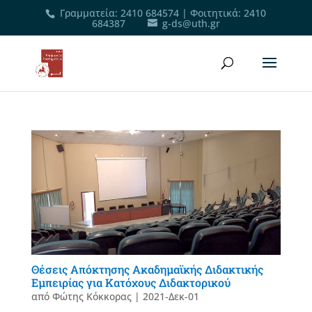
Γραμματεία
:
2410 684574
|
Φοιτητικά
:
2410
684387
g-ds@uth.gr
Θέσεις Απόκτησης Ακαδημαϊκής Διδακτικής
Εμπειρίας για Κατόχους Διδακτορικού
από
Φώτης Κόκκορας
|
2021-Δεκ-01