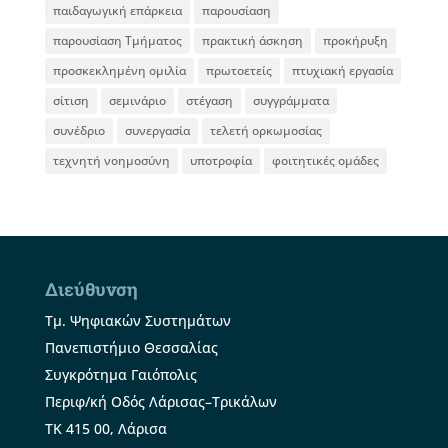
παιδαγωγική επάρκεια
παρουσίαση
παρουσίαση Τμήματος
πρακτική άσκηση
προκήρυξη
προσκεκλημένη ομιλία
πρωτοετείς
πτυχιακή εργασία
σίτιση
σεμινάριο
στέγαση
συγγράμματα
συνέδριο
συνεργασία
τελετή ορκωμοσίας
τεχνητή νοημοσύνη
υποτροφία
φοιτητικές ομάδες
Διεύθυνση
Τμ. Ψηφιακών Συστημάτων
Πανεπιστήμιο Θεσσαλίας
Συγκρότημα Γαιόπολις
Περιφ/κή Οδός Λάρισας–Τρικάλων
ΤΚ 415 00, Λάρισα