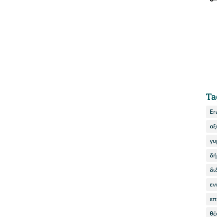
Ta
Er
αξ
γυ
δή
δι
εν
επ
θέ