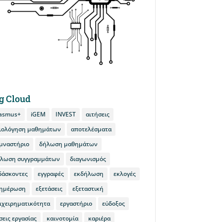
g Cloud
asmus+
iGEM
INVEST
αιτήσεις
ιολόγηση μαθημάτων
αποτελέσματα
μναστήριο
δήλωση μαθημάτων
λωση συγγραμμάτων
διαγωνισμός
δάσκοντες
εγγραφές
εκδήλωση
εκλογές
ημέρωση
εξετάσεις
εξεταστική
ιχειρηματικότητα
εργαστήριο
εύδοξος
σεις εργασίας
καινοτομία
καριέρα