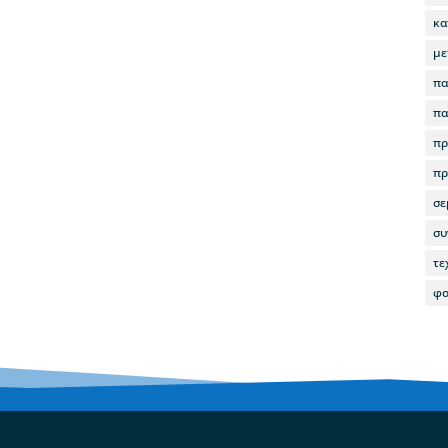
κα
με
πα
πα
πρ
πρ
σε
συ
τε
φο