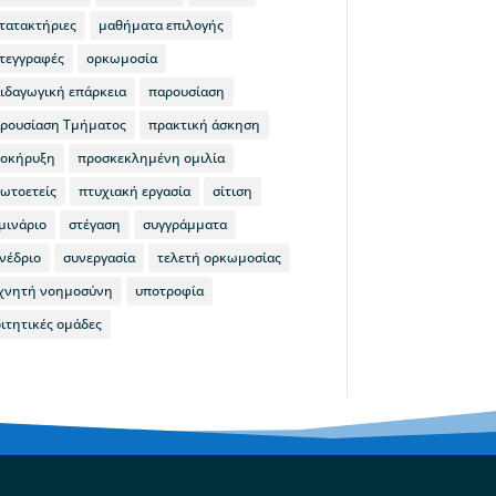
τατακτήριες
μαθήματα επιλογής
τεγγραφές
ορκωμοσία
ιδαγωγική επάρκεια
παρουσίαση
ρουσίαση Τμήματος
πρακτική άσκηση
οκήρυξη
προσκεκλημένη ομιλία
ωτοετείς
πτυχιακή εργασία
σίτιση
μινάριο
στέγαση
συγγράμματα
νέδριο
συνεργασία
τελετή ορκωμοσίας
χνητή νοημοσύνη
υποτροφία
ιτητικές ομάδες