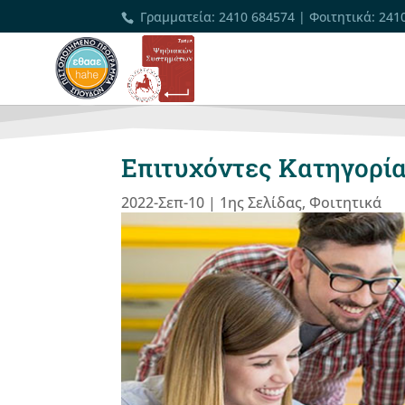
Γραμματεία
:
2410 684574
|
Φοιτητικά
:
241
Επιτυχόντες Κατηγορί
2022-Σεπ-10
|
1ης Σελίδας
,
Φοιτητικά