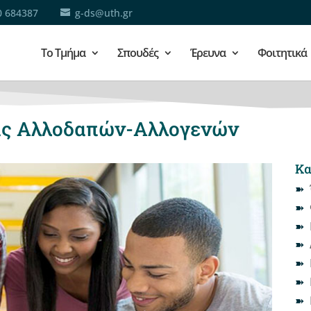
0 684387
g-ds@uth.gr
Το Τμήμα
Σπουδές
Έρευνα
Φοιτητικά
ας Αλλοδαπών-Αλλογενών
Κα