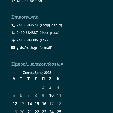
ΤΚ 415 00, Λάρισα
Επικοινωνία
2410 684574
(Γραμματεία)
2410 684387
(Φοιτητικά)
2410 684386
(Fax)
g-ds@uth.gr
(e-mail)
Ημερολ. Ανακοινώσεων
Σεπτέμβριος 2022
Δ
Τ
Τ
Π
Π
Σ
Κ
1
2
3
4
5
6
7
8
9
10
11
12
13
14
15
16
17
18
19
20
21
22
23
24
25