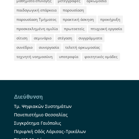
μαθήματα επιλογής
μετεγγραφές
ορκωμοσία
παιδαγωγική επάρκεια
παρουσίαση
παρουσίαση Τμήματος
πρακτική άσκηση
προκήρυξη
προσκεκλημένη ομιλία
πρωτοετείς
πτυχιακή εργασία
σίτιση
σεμινάριο
στέγαση
συγγράμματα
συνέδριο
συνεργασία
τελετή ορκωμοσίας
τεχνητή νοημοσύνη
υποτροφία
φοιτητικές ομάδες
Διεύθυνση
Τμ. Ψηφιακών Συστημάτων
Πανεπιστήμιο Θεσσαλίας
Συγκρότημα Γαιόπολις
Περιφ/κή Οδός Λάρισας–Τρικάλων