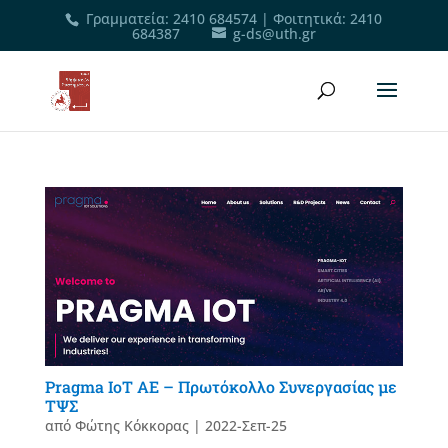
Γραμματεία
:
2410 684574
|
Φοιτητικά
:
2410
684387
g-ds@uth.gr
Pragma IoT AE – Πρωτόκολλο Συνεργασίας με
ΤΨΣ
από
Φώτης Κόκκορας
|
2022-Σεπ-25