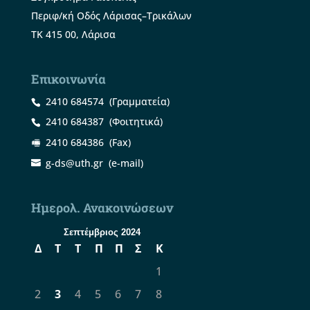
Περιφ/κή Οδός Λάρισας–Τρικάλων
ΤΚ 415 00, Λάρισα
Επικοινωνία
2410 684574
(Γραμματεία)
2410 684387
(Φοιτητικά)
2410 684386
(Fax)
g-ds@uth.gr
(e-mail)
Ημερολ. Ανακοινώσεων
Σεπτέμβριος 2024
Δ
Τ
Τ
Π
Π
Σ
Κ
1
2
3
4
5
6
7
8