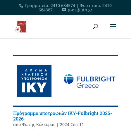
Γραμματεία
:
2410 684574
|
Φοιτητικά
:
2410
684387
g-ds@uth.gr
Πρόγραμμα υποτροφιών ΙΚΥ-Fulbright 2025-
2026
από
Φώτης Κόκκορας
|
2024-Σεπ-11