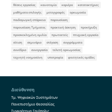
θέσεις εργασίας
καινοτομία
καριέρα
κατατακτήριες
μαθήματα επιλογής
μετεγγραφές
ορκωμοσία
παιδαγωγική επάρκεια
παρουσίαση
παρουσίαση Τμήματος
πρακτική άσκηση
προκήρυξη
προσκεκλημένη ομιλία
πρωτοετείς
πτυχιακή εργασία
σίτιση
σεμινάριο
στέγαση
συγγράμματα
συνέδριο
συνεργασία
τελετή ορκωμοσίας
τεχνητή νοημοσύνη
υποτροφία
φοιτητικές ομάδες
Διεύθυνση
Τμ. Ψηφιακών Συστημάτων
Πανεπιστήμιο Θεσσαλίας
Συγκρότημα Γαιόπολις