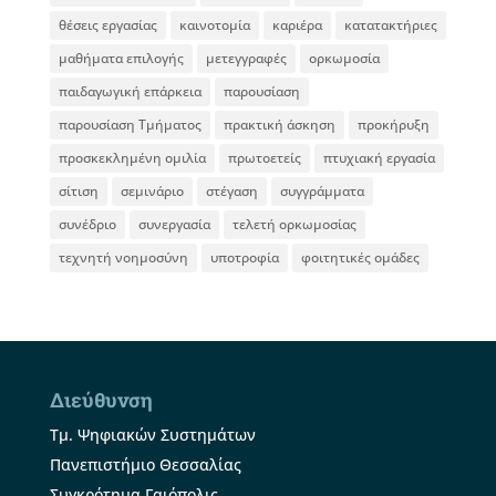
θέσεις εργασίας
καινοτομία
καριέρα
κατατακτήριες
μαθήματα επιλογής
μετεγγραφές
ορκωμοσία
παιδαγωγική επάρκεια
παρουσίαση
παρουσίαση Τμήματος
πρακτική άσκηση
προκήρυξη
προσκεκλημένη ομιλία
πρωτοετείς
πτυχιακή εργασία
σίτιση
σεμινάριο
στέγαση
συγγράμματα
συνέδριο
συνεργασία
τελετή ορκωμοσίας
τεχνητή νοημοσύνη
υποτροφία
φοιτητικές ομάδες
Διεύθυνση
Τμ. Ψηφιακών Συστημάτων
Πανεπιστήμιο Θεσσαλίας
Συγκρότημα Γαιόπολις