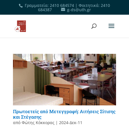
Γραμματεία
:
2410 684574
|
Φοιτητικά
:
2410
684387
g-ds@uth.gr
Πρωτοετείς από Μετεγγραφή: Αιτήσεις Σίτισης
και Στέγασης
από
Φώτης Κόκκορας
|
2024-Δεκ-11