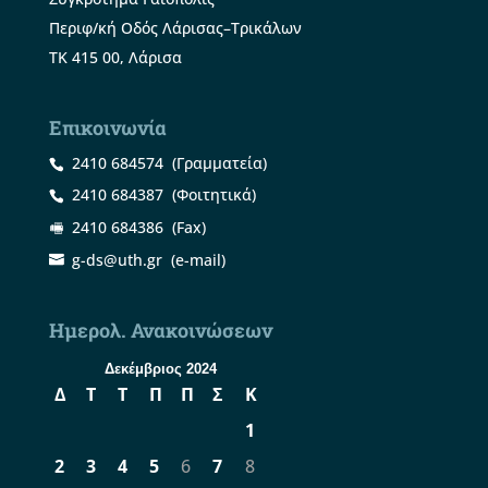
Περιφ/κή Οδός Λάρισας–Τρικάλων
ΤΚ 415 00, Λάρισα
Επικοινωνία
2410 684574
(Γραμματεία)
2410 684387
(Φοιτητικά)
2410 684386
(Fax)
g-ds@uth.gr
(e-mail)
Ημερολ. Ανακοινώσεων
Δεκέμβριος 2024
Δ
Τ
Τ
Π
Π
Σ
Κ
1
2
3
4
5
6
7
8