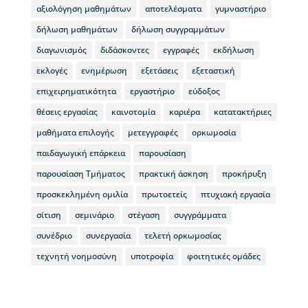
αξιολόγηση μαθημάτων
αποτελέσματα
γυμναστήριο
δήλωση μαθημάτων
δήλωση συγγραμμάτων
διαγωνισμός
διδάσκοντες
εγγραφές
εκδήλωση
εκλογές
ενημέρωση
εξετάσεις
εξεταστική
επιχειρηματικότητα
εργαστήριο
εύδοξος
θέσεις εργασίας
καινοτομία
καριέρα
κατατακτήριες
μαθήματα επιλογής
μετεγγραφές
ορκωμοσία
παιδαγωγική επάρκεια
παρουσίαση
παρουσίαση Τμήματος
πρακτική άσκηση
προκήρυξη
προσκεκλημένη ομιλία
πρωτοετείς
πτυχιακή εργασία
σίτιση
σεμινάριο
στέγαση
συγγράμματα
συνέδριο
συνεργασία
τελετή ορκωμοσίας
τεχνητή νοημοσύνη
υποτροφία
φοιτητικές ομάδες