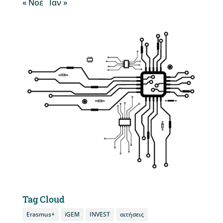
« Νοέ
Ιαν »
Tag Cloud
Erasmus+
iGEM
INVEST
αιτήσεις