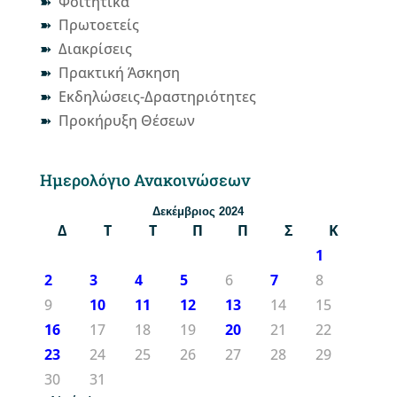
Φοιτητικά
Πρωτοετείς
Διακρίσεις
Πρακτική Άσκηση
Εκδηλώσεις-Δραστηριότητες
Προκήρυξη Θέσεων
Ημερολόγιο Ανακοινώσεων
Δεκέμβριος 2024
Δ
Τ
Τ
Π
Π
Σ
Κ
1
2
3
4
5
6
7
8
9
10
11
12
13
14
15
16
17
18
19
20
21
22
23
24
25
26
27
28
29
30
31