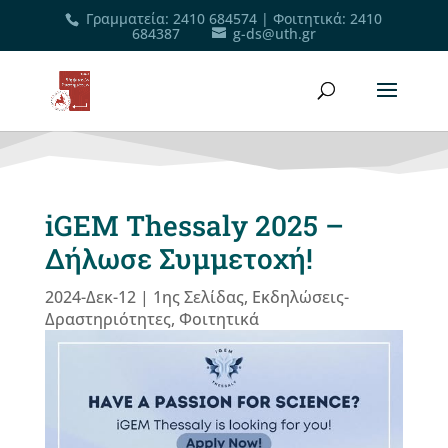
Γραμματεία
:
2410 684574
|
Φοιτητικά
:
2410
684387
g-ds@uth.gr
iGEM Thessaly 2025 –
Δήλωσε Συμμετοχή!
2024-Δεκ-12
|
1ης Σελίδας
,
Εκδηλώσεις-
Δραστηριότητες
,
Φοιτητικά