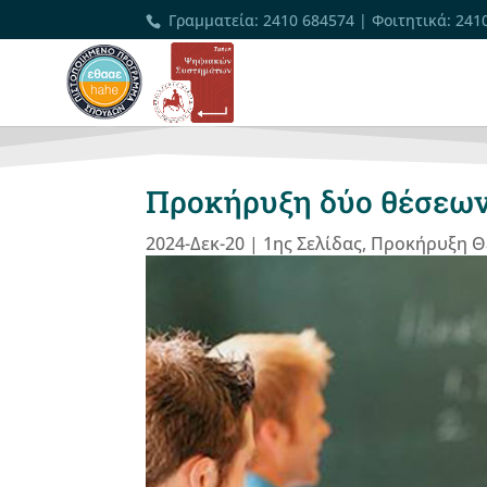
Γραμματεία
:
2410 684574
|
Φοιτητικά
:
241
Προκήρυξη δύο θέσεων
2024-Δεκ-20
|
1ης Σελίδας
,
Προκήρυξη Θ