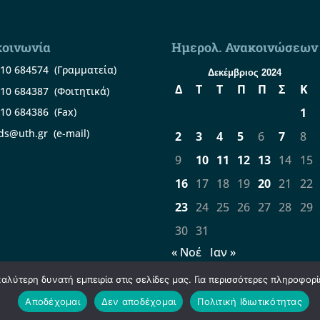
κοινωνία
Ημερολ. Ανακοινώσεων
10 684574
(Γραμματεία)
Δεκέμβριος 2024
Δ
Τ
Τ
Π
Π
Σ
Κ
10 684387
(Φοιτητικά)
1
10 684386
(Fax)
ds@uth.gr
(e-mail)
2
3
4
5
6
7
8
9
10
11
12
13
14
15
16
17
18
19
20
21
22
23
24
25
26
27
28
29
30
31
« Νοέ
Ιαν »
λύτερη δυνατή εμπειρία στις σελίδες μας. Για περισσότερες πληροφορίε
Αποδέχομαι
Δεν αποδέχομαι
Πολιτική Ιδιωτικότητας
021-2025 |
Software
+
Hardware
=
Innovation
|
Πολιτική Ιδ