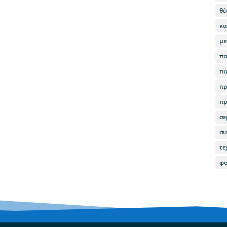
θέ
κα
με
πα
πα
πρ
πρ
σε
συ
τε
φο