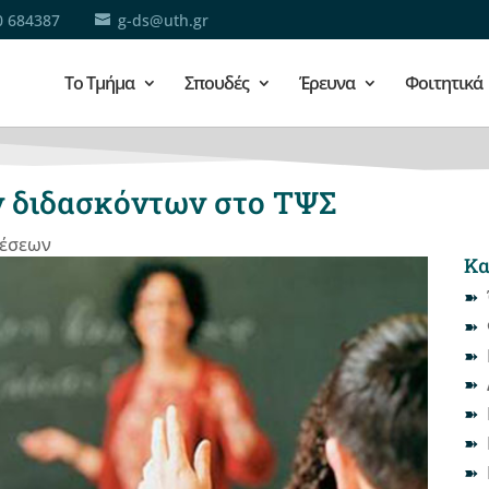
0 684387
g-ds@uth.gr
Το Τμήμα
Σπουδές
Έρευνα
Φοιτητικά
 διδασκόντων στο ΤΨΣ
έσεων
Κα