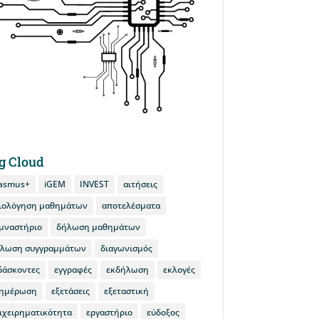
g Cloud
asmus+
iGEM
INVEST
αιτήσεις
ιολόγηση μαθημάτων
αποτελέσματα
μναστήριο
δήλωση μαθημάτων
λωση συγγραμμάτων
διαγωνισμός
δάσκοντες
εγγραφές
εκδήλωση
εκλογές
ημέρωση
εξετάσεις
εξεταστική
ιχειρηματικότητα
εργαστήριο
εύδοξος