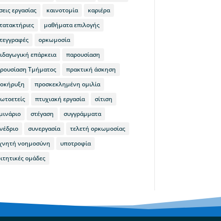
σεις εργασίας
καινοτομία
καριέρα
τατακτήριες
μαθήματα επιλογής
τεγγραφές
ορκωμοσία
ιδαγωγική επάρκεια
παρουσίαση
ρουσίαση Τμήματος
πρακτική άσκηση
οκήρυξη
προσκεκλημένη ομιλία
ωτοετείς
πτυχιακή εργασία
σίτιση
μινάριο
στέγαση
συγγράμματα
νέδριο
συνεργασία
τελετή ορκωμοσίας
χνητή νοημοσύνη
υποτροφία
ιτητικές ομάδες