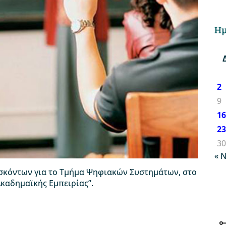
Ημ
2
9
1
2
3
« 
σκόντων για το Τμήμα Ψηφιακών Συστημάτων, στο
καδημαϊκής Εμπειρίας”.