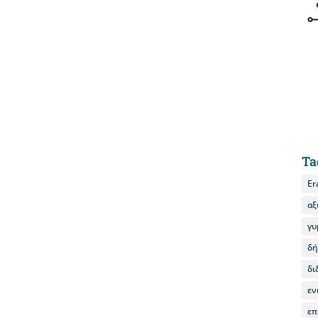
Ta
Er
αξ
γυ
δή
δι
εν
επ