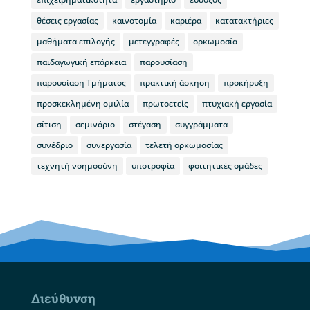
θέσεις εργασίας
καινοτομία
καριέρα
κατατακτήριες
μαθήματα επιλογής
μετεγγραφές
ορκωμοσία
παιδαγωγική επάρκεια
παρουσίαση
παρουσίαση Τμήματος
πρακτική άσκηση
προκήρυξη
προσκεκλημένη ομιλία
πρωτοετείς
πτυχιακή εργασία
σίτιση
σεμινάριο
στέγαση
συγγράμματα
συνέδριο
συνεργασία
τελετή ορκωμοσίας
τεχνητή νοημοσύνη
υποτροφία
φοιτητικές ομάδες
Διεύθυνση