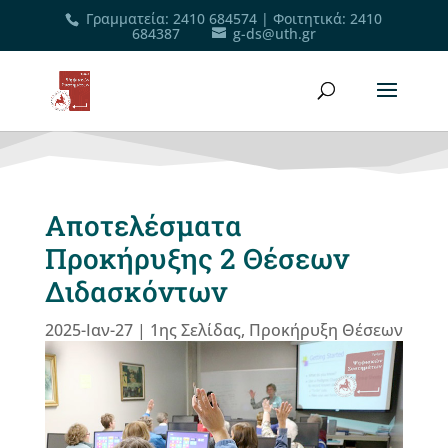
Γραμματεία
:
2410 684574
|
Φοιτητικά
:
2410
684387
g-ds@uth.gr
Αποτελέσματα
Προκήρυξης 2 Θέσεων
Διδασκόντων
2025-Ιαν-27
|
1ης Σελίδας
,
Προκήρυξη Θέσεων