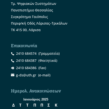
Τμ. Ψηφιακών Συστημάτων
Πανεπιστήμιο Θεσσαλίας
Συγκρότημα Γαιόπολις
Περιφ/κή Οδός Λάρισας–Τρικάλων
ΤΚ 415 00, Λάρισα
Επικοινωνία
2410 684574
(Γραμματεία)
2410 684387
(Φοιτητικά)
2410 684386
(Fax)
g-ds@uth.gr
(e-mail)
Ημερολ. Ανακοινώσεων
Ιανουάριος 2025
Δ
Τ
Τ
Π
Π
Σ
Κ