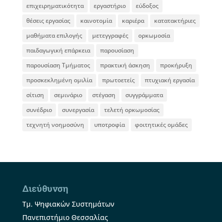
επιχειρηματικότητα
εργαστήριο
εύδοξος
θέσεις εργασίας
καινοτομία
καριέρα
κατατακτήριες
μαθήματα επιλογής
μετεγγραφές
ορκωμοσία
παιδαγωγική επάρκεια
παρουσίαση
παρουσίαση Τμήματος
πρακτική άσκηση
προκήρυξη
προσκεκλημένη ομιλία
πρωτοετείς
πτυχιακή εργασία
σίτιση
σεμινάριο
στέγαση
συγγράμματα
συνέδριο
συνεργασία
τελετή ορκωμοσίας
τεχνητή νοημοσύνη
υποτροφία
φοιτητικές ομάδες
Διεύθυνση
Τμ. Ψηφιακών Συστημάτων
Πανεπιστήμιο Θεσσαλίας