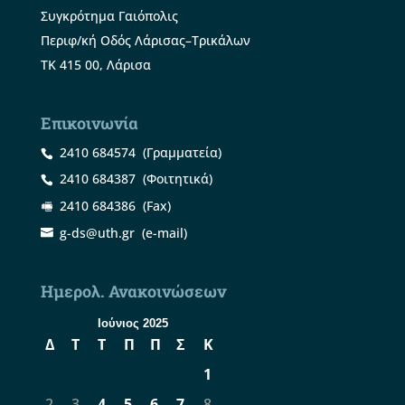
Συγκρότημα Γαιόπολις
Περιφ/κή Οδός Λάρισας–Τρικάλων
ΤΚ 415 00, Λάρισα
Επικοινωνία
2410 684574
(Γραμματεία)
2410 684387
(Φοιτητικά)
2410 684386
(Fax)
g-ds@uth.gr
(e-mail)
Ημερολ. Ανακοινώσεων
Ιούνιος 2025
Δ
Τ
Τ
Π
Π
Σ
Κ
1
2
3
4
5
6
7
8