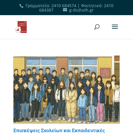
Γραμματεία
:
2410 684574
|
Φοιτητικά
:
2410
684387
g-ds@uth.gr
Επισκέψεις Σχολείων και Εκπαιδευτικές