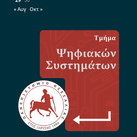
« Αυγ
Οκτ »