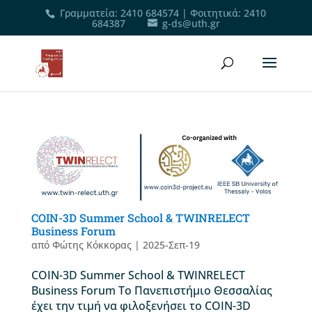
Γραμματεία
:
2410 684574
|
Φοιτητικά
:
2410
684387
g-ds@uth.gr
COIN-3D Summer School & TWINRELECT
Business Forum
από
Φώτης Κόκκορας
|
2025-Σεπ-19
COIN-3D Summer School & TWINRELECT
Business Forum Το Πανεπιστήμιο Θεσσαλίας
έχει την τιμή να φιλοξενήσει το COIN-3D