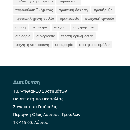
παιδαγωγική επάρκεια
παρουσίαση
παρουσίαση Τμήματος
πρακτική άσκηση
προκήρυξη
προσκεκλημένη ομιλία
πρωτοετείς
πτυχιακή εργασία
σίτιση
σεμινάριο
στέγαση
συγγράμματα
συνέδριο
συνεργασία
τελετή ορκωμοσίας
τεχνητή νοημοσύνη
υποτροφία
φοιτητικές ομάδες
Διεύθυνση
Τμ. Ψηφιακών Συστημάτων
Πανεπιστήμιο Θεσσαλίας
Συγκρότημα Γαιόπολις
Περιφ/κή Οδός Λάρισας–Τρικάλων
ΤΚ 415 00, Λάρισα