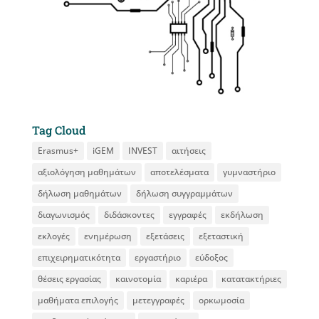
Tag Cloud
Erasmus+
iGEM
INVEST
αιτήσεις
αξιολόγηση μαθημάτων
αποτελέσματα
γυμναστήριο
δήλωση μαθημάτων
δήλωση συγγραμμάτων
διαγωνισμός
διδάσκοντες
εγγραφές
εκδήλωση
εκλογές
ενημέρωση
εξετάσεις
εξεταστική
επιχειρηματικότητα
εργαστήριο
εύδοξος
θέσεις εργασίας
καινοτομία
καριέρα
κατατακτήριες
μαθήματα επιλογής
μετεγγραφές
ορκωμοσία