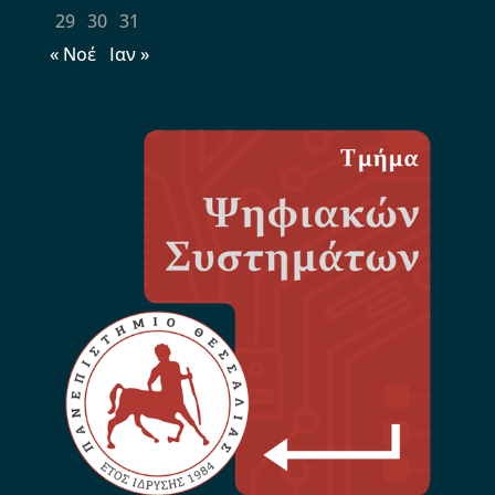
29
30
31
« Νοέ
Ιαν »