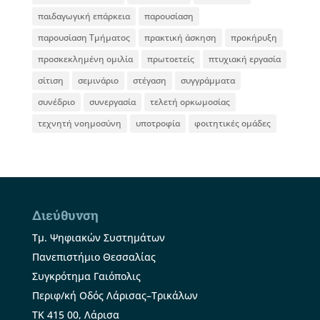
παιδαγωγική επάρκεια
παρουσίαση
παρουσίαση Τμήματος
πρακτική άσκηση
προκήρυξη
προσκεκλημένη ομιλία
πρωτοετείς
πτυχιακή εργασία
σίτιση
σεμινάριο
στέγαση
συγγράμματα
συνέδριο
συνεργασία
τελετή ορκωμοσίας
τεχνητή νοημοσύνη
υποτροφία
φοιτητικές ομάδες
Διεύθυνση
Τμ. Ψηφιακών Συστημάτων
Πανεπιστήμιο Θεσσαλίας
Συγκρότημα Γαιόπολις
Περιφ/κή Οδός Λάρισας–Τρικάλων
ΤΚ 415 00, Λάρισα