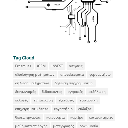
Tag Cloud
Erasmus+
iGEM
INVEST
αιτήσεις
αξιολόγηση μαθημάτων
αποτελέσματα
γυμναστήριο
δήλωση μαθημάτων
δήλωση συγγραμμάτων
διαγωνισμός
διδάσκοντες
εγγραφές
εκδήλωση
εκλογές
ενημέρωση
εξετάσεις
εξεταστική
επιχειρηματικότητα
εργαστήριο
εύδοξος
θέσεις εργασίας
καινοτομία
καριέρα
κατατακτήριες
μαθήματα επιλογής
μετεγγραφές
ορκωμοσία