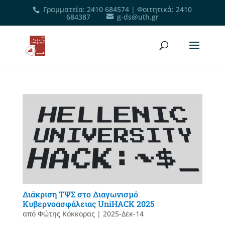
Γραμματεία
:
2410 684574
|
Φοιτητικά
:
2410
684387
g-ds@uth.gr
Διάκριση ΤΨΣ στο Διαγωνισμό
Κυβερνοασφάλειας UniHACK 2025
από
Φώτης Κόκκορας
|
2025-Δεκ-14