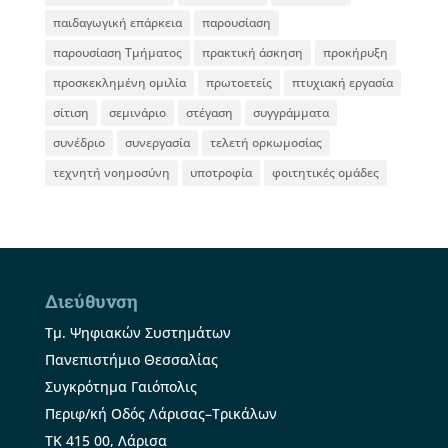
παιδαγωγική επάρκεια
παρουσίαση
παρουσίαση Τμήματος
πρακτική άσκηση
προκήρυξη
προσκεκλημένη ομιλία
πρωτοετείς
πτυχιακή εργασία
σίτιση
σεμινάριο
στέγαση
συγγράμματα
συνέδριο
συνεργασία
τελετή ορκωμοσίας
τεχνητή νοημοσύνη
υποτροφία
φοιτητικές ομάδες
Διεύθυνση
Τμ. Ψηφιακών Συστημάτων
Πανεπιστήμιο Θεσσαλίας
Συγκρότημα Γαιόπολις
Περιφ/κή Οδός Λάρισας–Τρικάλων
ΤΚ 415 00, Λάρισα