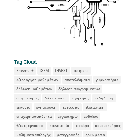
Tag Cloud
Erasmus+
iGEM
INVEST
αιτήσεις
αξιολόγηση μαθημάτων
αποτελέσματα
γυμναστήριο
δήλωση μαθημάτων
δήλωση συγγραμμάτων
διαγωνισμός
διδάσκοντες
εγγραφές
εκδήλωση
εκλογές
ενημέρωση
εξετάσεις
εξεταστική
επιχειρηματικότητα
εργαστήριο
εύδοξος
θέσεις εργασίας
καινοτομία
καριέρα
κατατακτήριες
μαθήματα επιλογής
μετεγγραφές
ορκωμοσία