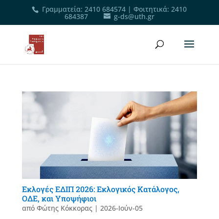
Γραμματεία
:
2410 684574
|
Φοιτητικά
:
2410
684387
g-ds@uth.gr
Εκλογές ΕΔΙΠ 2026: Εκλογικός Κατάλογος,
ΟΔΕ, και Υποψήφιοι
από
Φώτης Κόκκορας
|
2026-Ιούν-05