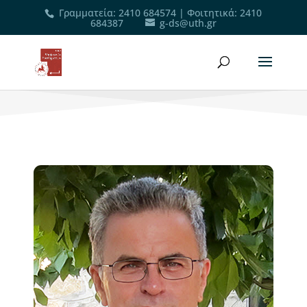
Γραμματεία
:
2410 684574
|
Φοιτητικά
:
2410
684387
g-ds@uth.gr