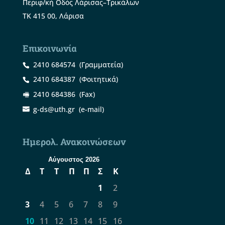
Περιφ/κή Οδός Λάρισας–Τρικάλων
ΤΚ 415 00, Λάρισα
Επικοινωνία
2410 684574
(Γραμματεία)
2410 684387
(Φοιτητικά)
2410 684386
(Fax)
g-ds@uth.gr
(e-mail)
Ημερολ. Ανακοινώσεων
Αύγουστος 2026
Δ
Τ
Τ
Π
Π
Σ
Κ
1
2
3
4
5
6
7
8
9
10
11
12
13
14
15
16