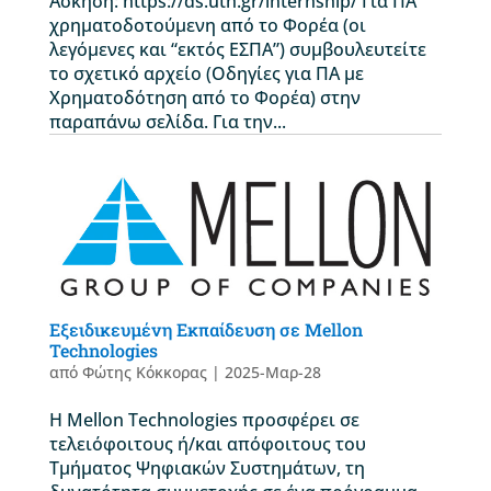
Άσκηση: https://ds.uth.gr/internship/ Για ΠΑ
χρηματοδοτούμενη από το Φορέα (οι
λεγόμενες και “εκτός ΕΣΠΑ”) συμβουλευτείτε
το σχετικό αρχείο (Οδηγίες για ΠΑ με
Χρηματοδότηση από το Φορέα) στην
παραπάνω σελίδα. Για την...
Εξειδικευμένη Εκπαίδευση σε Mellon
Technologies
από
Φώτης Κόκκορας
|
2025-Μαρ-28
Η Mellon Technologies προσφέρει σε
τελειόφοιτους ή/και απόφοιτους του
Τμήματος Ψηφιακών Συστημάτων, τη