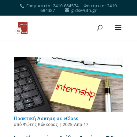
Γραμματεία
:
2410 684574
|
Φοιτητικά
:
2410
684387
g-ds@uth.gr
Πρακτική Άσκηση σε eClass
από
Φώτης Κόκκορας
|
2025-Απρ-17