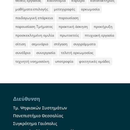
θέσεις εργασίας
καινοτομία
καριέρα
κατατακτήριες
μαθήματα επιλογής
μετεγγραφές
ορκωμοσία
παιδαγωγική επάρκεια
παρουσίαση
παρουσίαση Τμήματος
πρακτική άσκηση
προκήρυξη
προσκεκλημένη ομιλία
πρωτοετείς
πτυχιακή εργασία
σίτιση
σεμινάριο
στέγαση
συγγράμματα
συνέδριο
συνεργασία
τελετή ορκωμοσίας
τεχνητή νοημοσύνη
υποτροφία
φοιτητικές ομάδες
Διεύθυνση
Τμ. Ψηφιακών Συστημάτων
Πανεπιστήμιο Θεσσαλίας
Συγκρότημα Γαιόπολις