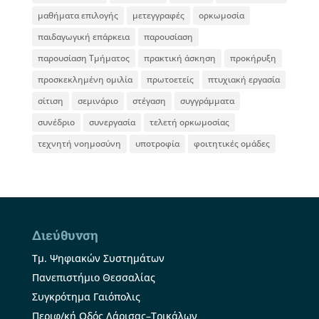
μαθήματα επιλογής
μετεγγραφές
ορκωμοσία
παιδαγωγική επάρκεια
παρουσίαση
παρουσίαση Τμήματος
πρακτική άσκηση
προκήρυξη
προσκεκλημένη ομιλία
πρωτοετείς
πτυχιακή εργασία
σίτιση
σεμινάριο
στέγαση
συγγράμματα
συνέδριο
συνεργασία
τελετή ορκωμοσίας
τεχνητή νοημοσύνη
υποτροφία
φοιτητικές ομάδες
Διεύθυνση
Τμ. Ψηφιακών Συστημάτων
Πανεπιστήμιο Θεσσαλίας
Συγκρότημα Γαιόπολις
Περιφ/κή Οδός Λάρισας–Τρικάλων