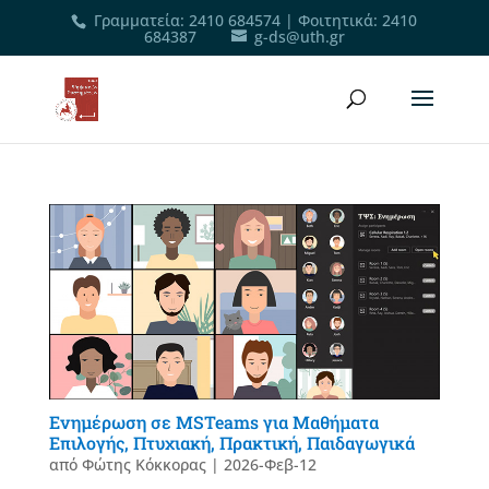
Γραμματεία
:
2410 684574
|
Φοιτητικά
:
2410
684387
g-ds@uth.gr
Ενημέρωση σε MSTeams για Μαθήματα
Επιλογής, Πτυχιακή, Πρακτική, Παιδαγωγικά
από
Φώτης Κόκκορας
|
2026-Φεβ-12