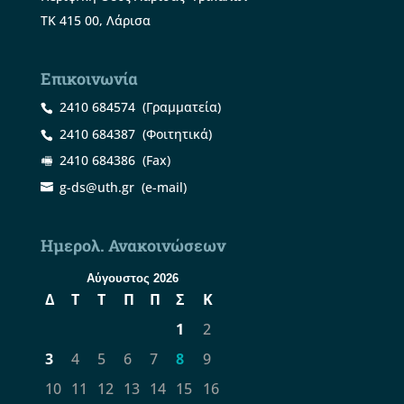
ΤΚ 415 00, Λάρισα
Επικοινωνία
2410 684574
(Γραμματεία)
2410 684387
(Φοιτητικά)
2410 684386
(Fax)
g-ds@uth.gr
(e-mail)
Ημερολ. Ανακοινώσεων
Αύγουστος 2026
Δ
Τ
Τ
Π
Π
Σ
Κ
1
2
3
4
5
6
7
8
9
10
11
12
13
14
15
16