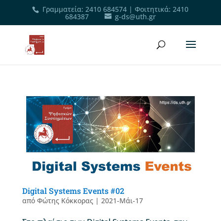
Γραμματεία
:
2410 684574
|
Φοιτητικά
:
2410
684387
g-ds@uth.gr
Digital Systems Events #02
από
Φώτης Κόκκορας
|
2021-Μάι-17