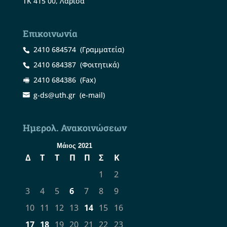
ΤΚ 415 00, Λάρισα
Επικοινωνία
2410 684574
(Γραμματεία)
2410 684387
(Φοιτητικά)
2410 684386
(Fax)
g-ds@uth.gr
(e-mail)
Ημερολ. Ανακοινώσεων
Μάιος 2021
Δ
Τ
Τ
Π
Π
Σ
Κ
1
2
3
4
5
6
7
8
9
10
11
12
13
14
15
16
17
18
19
20
21
22
23