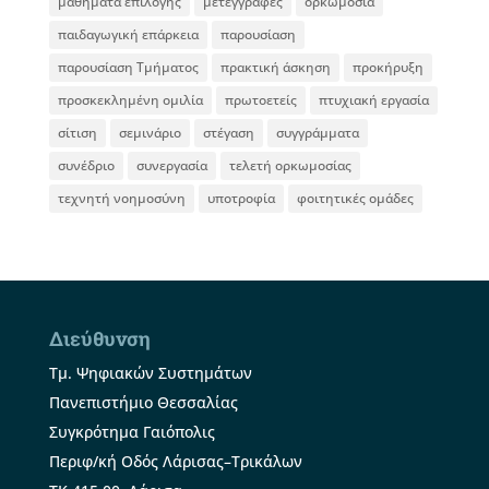
μαθήματα επιλογής
μετεγγραφές
ορκωμοσία
παιδαγωγική επάρκεια
παρουσίαση
παρουσίαση Τμήματος
πρακτική άσκηση
προκήρυξη
προσκεκλημένη ομιλία
πρωτοετείς
πτυχιακή εργασία
σίτιση
σεμινάριο
στέγαση
συγγράμματα
συνέδριο
συνεργασία
τελετή ορκωμοσίας
τεχνητή νοημοσύνη
υποτροφία
φοιτητικές ομάδες
Διεύθυνση
Τμ. Ψηφιακών Συστημάτων
Πανεπιστήμιο Θεσσαλίας
Συγκρότημα Γαιόπολις
Περιφ/κή Οδός Λάρισας–Τρικάλων