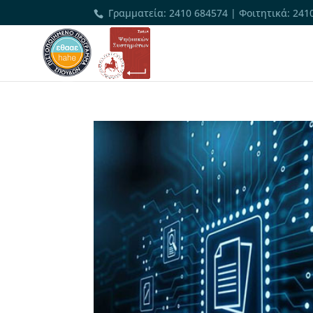
Γραμματεία
:
2410 684574
|
Φοιτητικά
:
241