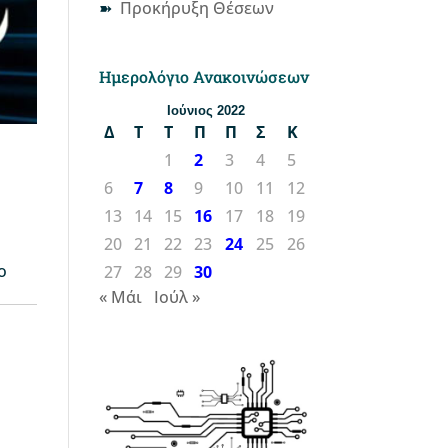
Προκήρυξη Θέσεων
Ημερολόγιο Ανακοινώσεων
Ιούνιος 2022
Δ
Τ
Τ
Π
Π
Σ
Κ
1
2
3
4
5
6
7
8
9
10
11
12
13
14
15
16
17
18
19
20
21
22
23
24
25
26
ο
27
28
29
30
« Μάι
Ιούλ »