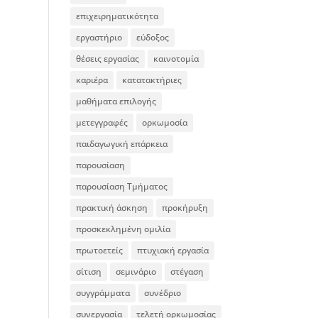
επιχειρηματικότητα
εργαστήριο
εύδοξος
θέσεις εργασίας
καινοτομία
καριέρα
κατατακτήριες
μαθήματα επιλογής
μετεγγραφές
ορκωμοσία
παιδαγωγική επάρκεια
παρουσίαση
παρουσίαση Τμήματος
πρακτική άσκηση
προκήρυξη
προσκεκλημένη ομιλία
πρωτοετείς
πτυχιακή εργασία
σίτιση
σεμινάριο
στέγαση
συγγράμματα
συνέδριο
συνεργασία
τελετή ορκωμοσίας