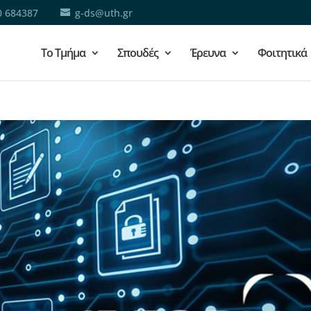
0 684387
g-ds@uth.gr
Το Τμήμα
Σπουδές
Έρευνα
Φοιτητικά