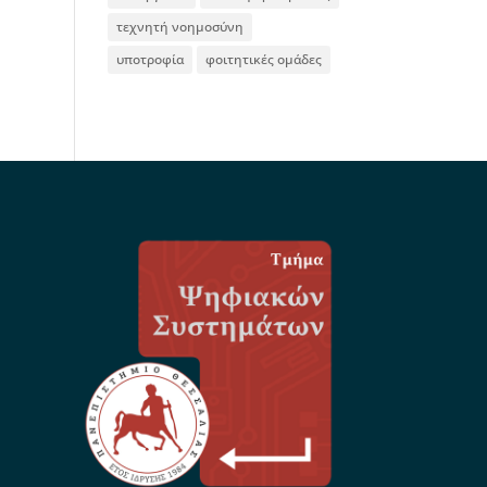
τεχνητή νοημοσύνη
υποτροφία
φοιτητικές ομάδες