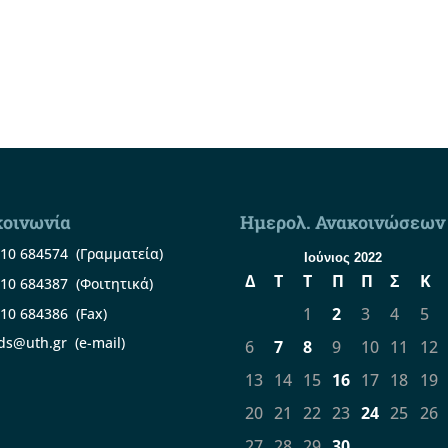
κοινωνία
Ημερολ. Ανακοινώσεων
10 684574
(Γραμματεία)
Ιούνιος 2022
Δ
Τ
Τ
Π
Π
Σ
Κ
10 684387
(Φοιτητικά)
1
2
3
4
5
10 684386
(Fax)
ds@uth.gr
(e-mail)
6
7
8
9
10
11
12
13
14
15
16
17
18
19
20
21
22
23
24
25
26
27
28
29
30