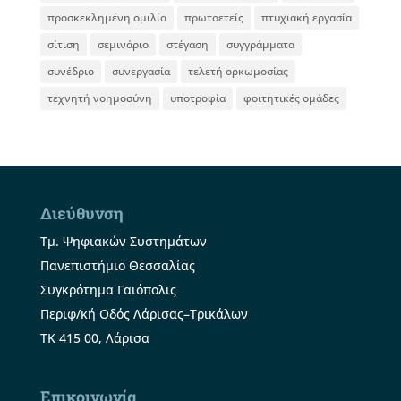
προσκεκλημένη ομιλία
πρωτοετείς
πτυχιακή εργασία
σίτιση
σεμινάριο
στέγαση
συγγράμματα
συνέδριο
συνεργασία
τελετή ορκωμοσίας
τεχνητή νοημοσύνη
υποτροφία
φοιτητικές ομάδες
Διεύθυνση
Τμ. Ψηφιακών Συστημάτων
Πανεπιστήμιο Θεσσαλίας
Συγκρότημα Γαιόπολις
Περιφ/κή Οδός Λάρισας–Τρικάλων
ΤΚ 415 00, Λάρισα
Επικοινωνία