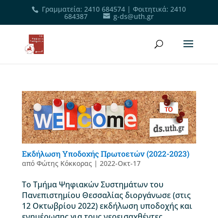
Γραμματεία
:
2410 684574
|
Φοιτητικά
:
2410
684387
g-ds@uth.gr
Εκδήλωση Υποδοχής Πρωτοετών (2022-2023)
από
Φώτης Κόκκορας
|
2022-Οκτ-17
Το Τμήμα Ψηφιακών Συστημάτων του
Πανεπιστημίου Θεσσαλίας διοργάνωσε (στις
12 Οκτωβρίου 2022) εκδήλωση υποδοχής και
ενημέρωσης για τους νεοεισαχθέντες