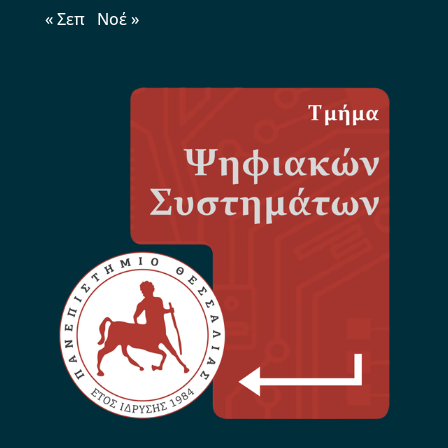
« Σεπ
Νοέ »