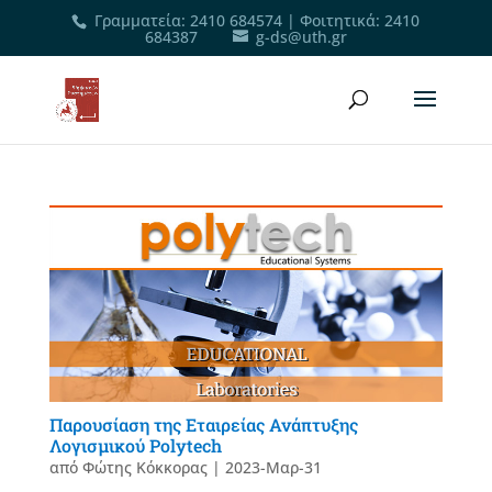
Γραμματεία
:
2410 684574
|
Φοιτητικά
:
2410
684387
g-ds@uth.gr
Παρουσίαση της Εταιρείας Ανάπτυξης
Λογισμικού Polytech
από
Φώτης Κόκκορας
|
2023-Μαρ-31