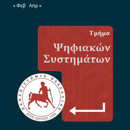
« Φεβ
Απρ »