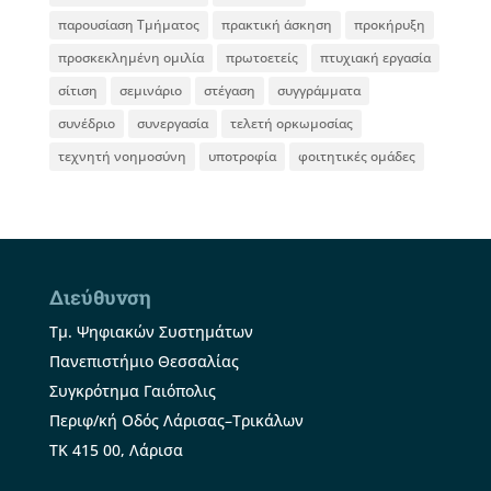
παρουσίαση Τμήματος
πρακτική άσκηση
προκήρυξη
προσκεκλημένη ομιλία
πρωτοετείς
πτυχιακή εργασία
σίτιση
σεμινάριο
στέγαση
συγγράμματα
συνέδριο
συνεργασία
τελετή ορκωμοσίας
τεχνητή νοημοσύνη
υποτροφία
φοιτητικές ομάδες
Διεύθυνση
Τμ. Ψηφιακών Συστημάτων
Πανεπιστήμιο Θεσσαλίας
Συγκρότημα Γαιόπολις
Περιφ/κή Οδός Λάρισας–Τρικάλων
ΤΚ 415 00, Λάρισα