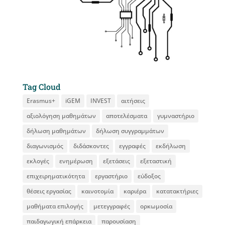
Tag Cloud
Erasmus+
iGEM
INVEST
αιτήσεις
αξιολόγηση μαθημάτων
αποτελέσματα
γυμναστήριο
δήλωση μαθημάτων
δήλωση συγγραμμάτων
διαγωνισμός
διδάσκοντες
εγγραφές
εκδήλωση
εκλογές
ενημέρωση
εξετάσεις
εξεταστική
επιχειρηματικότητα
εργαστήριο
εύδοξος
θέσεις εργασίας
καινοτομία
καριέρα
κατατακτήριες
μαθήματα επιλογής
μετεγγραφές
ορκωμοσία
παιδαγωγική επάρκεια
παρουσίαση