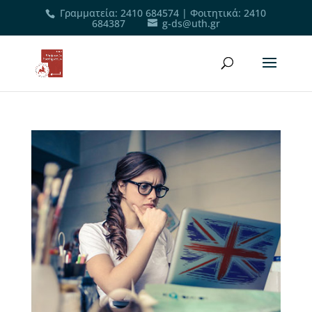
Γραμματεία
:
2410 684574
|
Φοιτητικά
:
2410
684387
g-ds@uth.gr