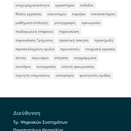
επιχειρηματικότητα
εργαστήριο
εύδοξος
θέσεις εργασίας
καινοτομία
καριέρα
κατατακτήριες
μαθήματα επιλογής
μετεγγραφές
ορκωμοσία
παιδαγωγική επάρκεια
παρουσίαση
παρουσίαση Τμήματος
πρακτική άσκηση
προκήρυξη
προσκεκλημένη ομιλία
πρωτοετείς
πτυχιακή εργασία
σίτιση
σεμινάριο
στέγαση
συγγράμματα
συνέδριο
συνεργασία
τελετή ορκωμοσίας
τεχνητή νοημοσύνη
υποτροφία
φοιτητικές ομάδες
Διεύθυνση
Τμ. Ψηφιακών Συστημάτων
Πανεπιστήμιο Θεσσαλίας