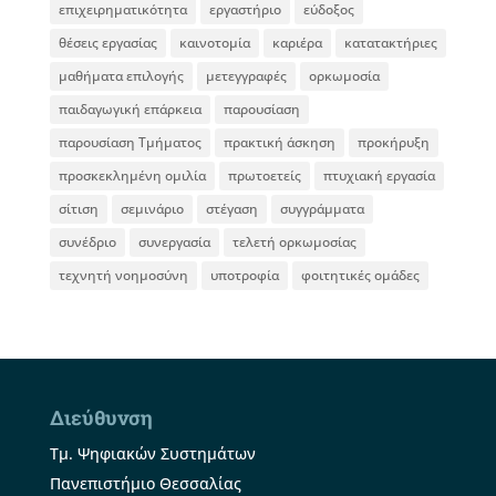
επιχειρηματικότητα
εργαστήριο
εύδοξος
θέσεις εργασίας
καινοτομία
καριέρα
κατατακτήριες
μαθήματα επιλογής
μετεγγραφές
ορκωμοσία
παιδαγωγική επάρκεια
παρουσίαση
παρουσίαση Τμήματος
πρακτική άσκηση
προκήρυξη
προσκεκλημένη ομιλία
πρωτοετείς
πτυχιακή εργασία
σίτιση
σεμινάριο
στέγαση
συγγράμματα
συνέδριο
συνεργασία
τελετή ορκωμοσίας
τεχνητή νοημοσύνη
υποτροφία
φοιτητικές ομάδες
Διεύθυνση
Τμ. Ψηφιακών Συστημάτων
Πανεπιστήμιο Θεσσαλίας