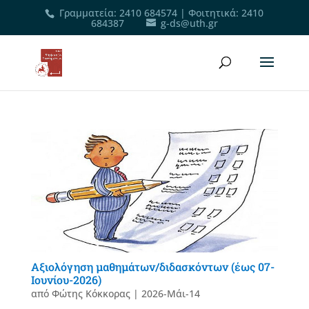
Γραμματεία
:
2410 684574
|
Φοιτητικά
:
2410
684387
g-ds@uth.gr
Αξιολόγηση μαθημάτων/διδασκόντων (έως 07-
Ιουνίου-2026)
από
Φώτης Κόκκορας
|
2026-Μάι-14