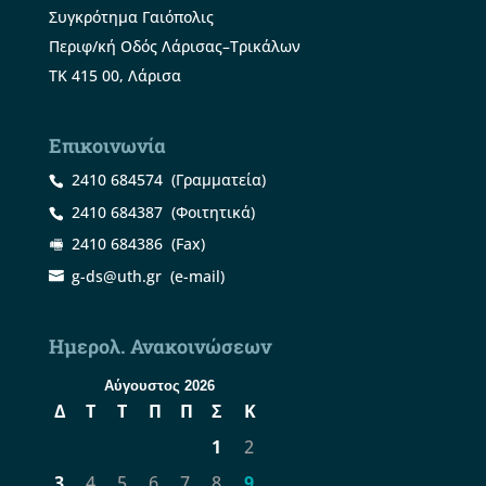
Συγκρότημα Γαιόπολις
Περιφ/κή Οδός Λάρισας–Τρικάλων
ΤΚ 415 00, Λάρισα
Επικοινωνία
2410 684574
(Γραμματεία)
2410 684387
(Φοιτητικά)
2410 684386
(Fax)
g-ds@uth.gr
(e-mail)
Ημερολ. Ανακοινώσεων
Αύγουστος 2026
Δ
Τ
Τ
Π
Π
Σ
Κ
1
2
3
4
5
6
7
8
9