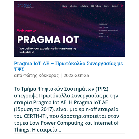
Pragma IoT AE – Πρωτόκολλο Συνεργασίας με
ΤΨΣ
από
Φώτης Κόκκορας
|
2022-Σεπ-25
Το Τμήμα Ψηφιακών Συστημάτων (ΤΨΣ)
υπέγραψε Πρωτόκολλο Συνεργασίας με την
εταιρία Pragma Iot ΑΕ. Η Pragma IoT AE
(ίδρυση το 2017), είναι μια spin-off εταιρεία
του CERTH-ITI, που δραστηριοποιείται στον
τομέα Low Power Computing και Internet of
Things. Η εταιρεία...