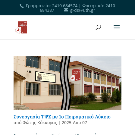
Γραμματεία
:
2410 684574
|
Φοιτητικά
:
2410
684387
g-ds@uth.gr
Συνεργασία ΤΨΣ με 1ο Πειραματικό Λύκειο
από
Φώτης Κόκκορας
|
2025-Απρ-07