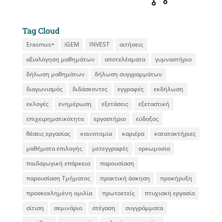
Tag Cloud
Erasmus+
iGEM
INVEST
αιτήσεις
αξιολόγηση μαθημάτων
αποτελέσματα
γυμναστήριο
δήλωση μαθημάτων
δήλωση συγγραμμάτων
διαγωνισμός
διδάσκοντες
εγγραφές
εκδήλωση
εκλογές
ενημέρωση
εξετάσεις
εξεταστική
επιχειρηματικότητα
εργαστήριο
εύδοξος
θέσεις εργασίας
καινοτομία
καριέρα
κατατακτήριες
μαθήματα επιλογής
μετεγγραφές
ορκωμοσία
παιδαγωγική επάρκεια
παρουσίαση
παρουσίαση Τμήματος
πρακτική άσκηση
προκήρυξη
προσκεκλημένη ομιλία
πρωτοετείς
πτυχιακή εργασία
σίτιση
σεμινάριο
στέγαση
συγγράμματα