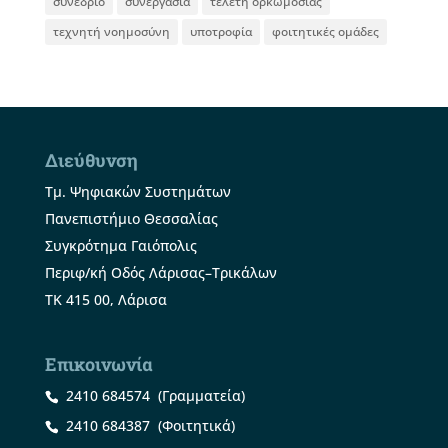
συνέδριο
συνεργασία
τελετή ορκωμοσίας
τεχνητή νοημοσύνη
υποτροφία
φοιτητικές ομάδες
Διεύθυνση
Τμ. Ψηφιακών Συστημάτων
Πανεπιστήμιο Θεσσαλίας
Συγκρότημα Γαιόπολις
Περιφ/κή Οδός Λάρισας–Τρικάλων
ΤΚ 415 00, Λάρισα
Επικοινωνία
2410 684574
(Γραμματεία)
2410 684387
(Φοιτητικά)